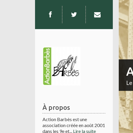
A
Le
À propos
Action Barbès est une
association créée en août 2001
dans les 9e et...
Lire la suite