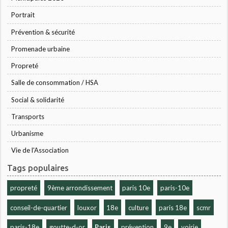
Portrait
Prévention & sécurité
Promenade urbaine
Propreté
Salle de consommation / HSA
Social & solidarité
Transports
Urbanisme
Vie de l'Association
Tags populaires
propreté
9ème arrondissement
paris 10e
paris-10e
conseil-de-quartier
louxor
18e
culture
paris 18e
scmr
paris-18e
goutte-d-or
Paris
prévention
9e
voirie