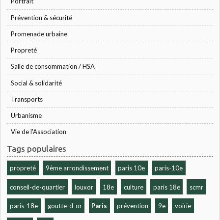
Portrait
Prévention & sécurité
Promenade urbaine
Propreté
Salle de consommation / HSA
Social & solidarité
Transports
Urbanisme
Vie de l'Association
Tags populaires
propreté
9ème arrondissement
paris 10e
paris-10e
conseil-de-quartier
louxor
18e
culture
paris 18e
scmr
paris-18e
goutte-d-or
Paris
prévention
9e
voirie