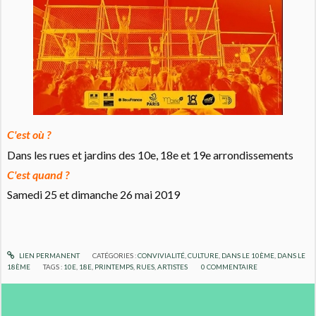
C'est où ?
Dans les rues et jardins des 10e, 18e et 19e arrondissements
C'est quand ?
Samedi 25 et dimanche 26 mai 2019
LIEN PERMANENT
CATÉGORIES :
CONVIVIALITÉ
,
CULTURE
,
DANS LE 10ÈME
,
DANS LE
18ÈME
TAGS :
10E
,
18E
,
PRINTEMPS
,
RUES
,
ARTISTES
0
COMMENTAIRE