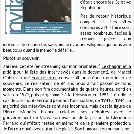
c'était encore les 3e et 4e
Républiques !
Pas de retour historique
complet ici. Les sites
consacrés à l'histoire sont
assez nombreux, faciles à
trouver grâce aux
moteurs de recherche, sans même évoquer wikipedia qui nous aide
beaucoup quand la mémoire défaille...
Plutôt un souvenir.
J'ai revu cet été (en streaming sur mon ordinateur)
Le chagrin et la
pitié
(pour la liste des interviewés dans le document), de Marcel
Ophüls, à qui
France Inter
consacrait un créneau quotidien de
souvenirs. Le réalisateur de 84 ans nous a fait passer de bons
moments. Dans son film documentaire de quatre heures, sorti en
salle en 1971, puis programmé à la télévision en 1981, il étudie le
cas de Clermont-Ferrand pendant l'occupation, de 1941 à 1944. La
majorité des interviewés sont des inconnus, mais c'est la figure de
Pierre Mendès France, relatant ses déboires avec le
gouvernement de Vichy, son évasion de la prison de Clermont-
Ferrand qui m'était restée en mémoire de la première projection.
Je l'ai retrouvé avec autant de plaisir. Son humour, son humanisme.