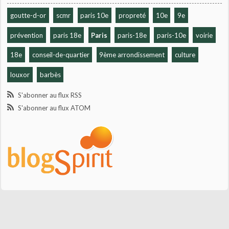
goutte-d-or
scmr
paris 10e
propreté
10e
9e
prévention
paris 18e
Paris
paris-18e
paris-10e
voirie
18e
conseil-de-quartier
9ème arrondissement
culture
louxor
barbès
S'abonner au flux RSS
S'abonner au flux ATOM