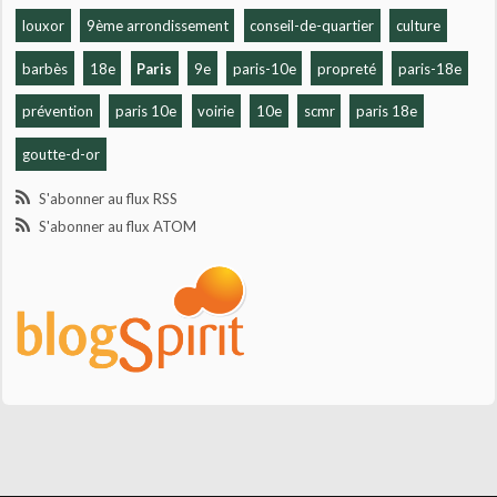
louxor
9ème arrondissement
conseil-de-quartier
culture
barbès
18e
Paris
9e
paris-10e
propreté
paris-18e
prévention
paris 10e
voirie
10e
scmr
paris 18e
goutte-d-or
S'abonner au flux RSS
S'abonner au flux ATOM