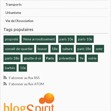
Transports
Urbanisme
Vie de l'Association
Tags populaires
propreté
9ème arrondissement
paris 10e
paris-10e
conseil-de-quartier
louxor
18e
culture
paris 18e
scmr
paris-18e
goutte-d-or
Paris
prévention
9e
voirie
barbès
10e
S'abonner au flux RSS
S'abonner au flux ATOM