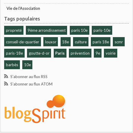
Vie de l'Association
Tags populaires
propreté
9ème arrondissement
paris 10e
paris-10e
conseil-de-quartier
louxor
18e
culture
paris 18e
scmr
paris-18e
goutte-d-or
Paris
prévention
9e
voirie
barbès
10e
S'abonner au flux RSS
S'abonner au flux ATOM