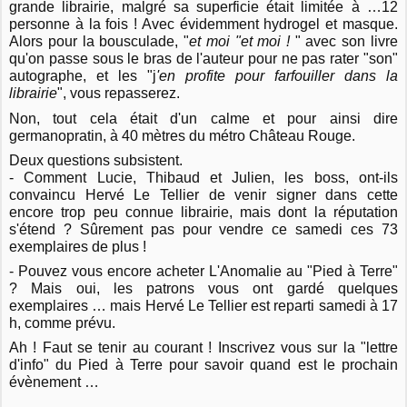
grande librairie, malgré sa superficie était limitée à …12
personne à la fois !
Avec évidemment hydrogel et masque.
Alors pour la bousculade, "
et moi "et moi !
" avec son livre
qu'on passe sous le bras de l'auteur pour ne pas rater "son"
autographe, et les "j
'en profite pour farfouiller dans la
librairie
", vous repasserez.
Non, tout cela était d'un calme et pour ainsi dire
germanopratin, à 40 mètres du métro Château Rouge.
Deux questions subsistent.
- Comment Lucie, Thibaud et Julien, les boss, ont-ils
convaincu Hervé Le Tellier de venir signer dans cette
encore trop peu connue librairie, mais dont la réputation
s'étend ?
Sûrement pas pour vendre ce samedi ces 73
exemplaires de plus !
- Pouvez vous encore acheter L'Anomalie au "Pied à Terre"
? Mais oui, les patrons vous ont gardé quelques
exemplaires … mais Hervé Le Tellier est reparti samedi à 17
h, comme prévu.
Ah ! Faut se tenir au courant !
Inscrivez vous sur la "lettre
d'info" du Pied à Terre pour savoir quand est le prochain
évènement …