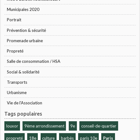
Municipales 2020
Portrait
Prévention & sécurité
Promenade urbaine
Propreté
Salle de consommation / HSA
Social & solidarité
Transports
Urbanisme
Vie de l'Association
Tags populaires
louxor
9ème arrondissement
9e
conseil-de-quartier
propreté
18e
culture
barbès
paris 10e
Paris