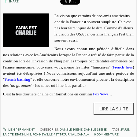
SHARE
La vision que certains de nos amis américains
ont de la France est souvent simpliste. Ce n'est
pas leur faire injure de le dire. Comme d'ailleurs
la vision des USA par certains Français l'est bien
souvent aussi.
Nous avons connu une période difficile dans
nos relations avec les Américains lorsque la France a refusé de faire partie de la
coalition lors de l'invasion de l'Iraq par les troupes occidentales emmenées par
l'armée américaine. Souvenez vous, même les frites "françaises" (
French fries
)
avaient été débaptisées ! Nous connaissons aujourd'hui une autre période de
"
French bashing
" et elle concerne notre environnement proche : la description
des "
no go zones
" - les zones où il ne faut pas aller.
C'est la très droitière chaîne d'informations en continu
FoxNews
…
LIRE LA SUITE
LIEN PERMANENT
CATÉGORIES :
DANS LE 10ÈME
,
DANS LE 18ÈME
TAGS :
PARIS
,
LAÏCITÉ
,
ETATS-UNIS
,
FOX-NEWS
,
LE-PETIT-JOURNAL
,
CANAL+
0
COMMENTAIRE