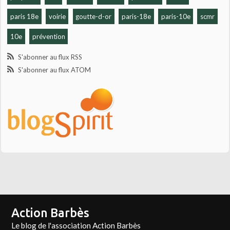
paris 18e
voirie
goutte-d-or
paris-18e
paris-10e
scmr
10e
prévention
S'abonner au flux RSS
S'abonner au flux ATOM
Action Barbès
Le blog de l'association Action Barbès