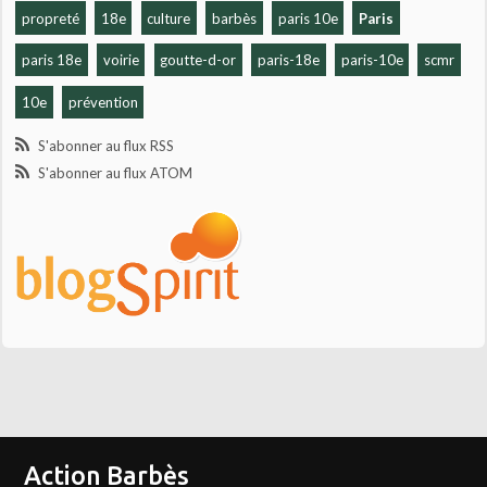
propreté
18e
culture
barbès
paris 10e
Paris
paris 18e
voirie
goutte-d-or
paris-18e
paris-10e
scmr
10e
prévention
S'abonner au flux RSS
S'abonner au flux ATOM
Action Barbès