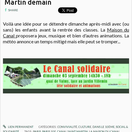
Martin demain
SHARE
Voilà une idée pour se détendre dimanche après-midi avec (ou
sans) les enfants avant la rentrée des classes. La
Maison du
Canal
proposera jeux, musique et bien d'autres animations. La
météo annonce un temps mitigé mais elle peut se tromper...
LIEN PERMANENT
CATÉGORIES :
CONVIVIALITÉ
,
CULTURE
,
DANS LE 10ÈME
,
SOCIAL &
SOLIDARITÉ
TAGS :
PARIS
,
PARIS 10E
,
CANAL SAINT MARTIN
,
LA MAISON DU CANAL