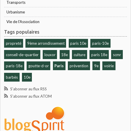
Transports
Urbanisme
Vie de l'Association
Tags populaires
propreté
9ème arrondissement
paris 10e
paris-10e
conseil-de-quartier
louxor
18e
culture
paris 18e
scmr
paris-18e
goutte-d-or
Paris
prévention
9e
voirie
barbès
10e
S'abonner au flux RSS
S'abonner au flux ATOM