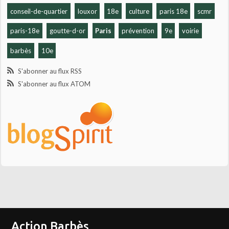
conseil-de-quartier
louxor
18e
culture
paris 18e
scmr
paris-18e
goutte-d-or
Paris
prévention
9e
voirie
barbès
10e
S'abonner au flux RSS
S'abonner au flux ATOM
Action Barbès