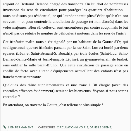
adjoint de Bertrand Delanoë chargé des transports. On lui doit de nombreuses
inversions du sens de circulation pour protéger les quartiers d'habitation —
nous ne disons pas résidentiel, ce qui leur donnerait plus d'éclat qu'ils n'en ont
souvent — et pour contenir la circulation de passage (et non d'accès) dans les
voies majeures. Bien sûr celles-ci sont encombrées par contre coup, mais le but
n'est-il pas de réduire le nombre de véhicules à moteurs dans les rues de Paris ?
Cet itinéraire malin nous a été signalé par un habitant de la Goutte d'Or, qui
souligne aussi que cet itinéraire passant par la rue Saint-Luc est bordé par deux
squares (Léon et Saint-Bernard-S. Bouziri), par trois écoles (Saint-Luc, Saint-
Bernard-Sainte-Marie et Jean-François Lépine), un gymnase/terrain de basket,
sans oublier la salle Saint-Bruno.. Que cette circulation de passage entre en
conflit
de facto
avec autant d'équipements accueillant des enfants n'est pas
franchement sécurisante.
Quelques dos d'âne supplémentaires et une zone à 30
élargie
(avec des
contrôles efficaces évidemment) seraient les bienvenus. Voyons si nous serons
entendus ?
En attendant, on traverse la Goutte, c'est tellement plus simple !
LIEN PERMANENT
CATÉGORIES :
CIRCULATION & VOIRIE
,
DANS LE 18ÈME
,