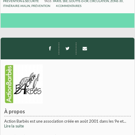
PRÉVENTION & SÉCURITÉ
TAGS :
PARIS
,
18E
,
GOUTTE-D-OR
,
CIRCULATION
,
ZONE-30
,
ITINÉRAIRE-MALIN
,
PRÉVENTION
4
COMMENTAIRES
À propos
Action Barbès est une association créée en août 2001 dans les 9e et...
Lire la suite