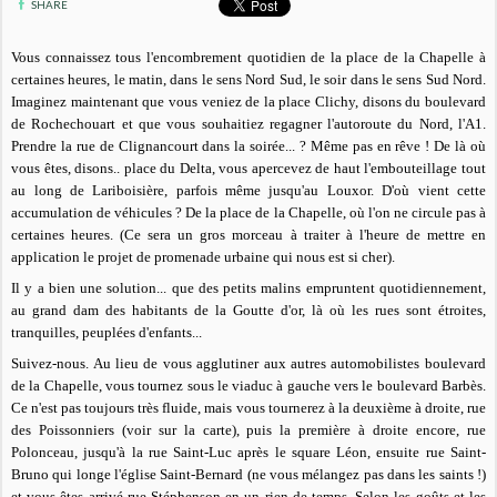
SHARE
Vous connaissez tous l'encombrement quotidien de la place de la Chapelle à
certaines heures, le matin, dans le sens Nord Sud, le soir dans le sens Sud Nord.
Imaginez maintenant que vous veniez de la place Clichy, disons du boulevard
de Rochechouart et que vous souhaitiez regagner l'autoroute du Nord, l'A1.
Prendre la rue de Clignancourt dans la soirée... ? Même pas en rêve ! De là où
vous êtes, disons.. place du Delta, vous apercevez de haut l'embouteillage tout
au long de Lariboisière, parfois même jusqu'au Louxor. D'où vient cette
accumulation de véhicules ? De la place de la Chapelle, où l'on ne circule pas à
certaines heures. (Ce sera un gros morceau à traiter à l'heure de mettre en
application le projet de promenade urbaine qui nous est si cher).
Il y a bien une solution... que des petits malins empruntent quotidiennement,
au grand dam des habitants de la Goutte d'or, là où les rues sont étroites,
tranquilles, peuplées d'enfants...
Suivez-nous. Au lieu de vous agglutiner aux autres automobilistes boulevard
de la Chapelle, vous tournez sous le viaduc à gauche vers le boulevard Barbès.
Ce n'est pas toujours très fluide, mais vous tournerez à la deuxième à droite, rue
des Poissonniers (voir sur la carte), puis la première à droite encore, rue
Polonceau, jusqu'à la rue Saint-Luc après le square Léon, ensuite rue Saint-
Bruno qui longe l'église Saint-Bernard (ne vous mélangez pas dans les saints !)
et vous êtes arrivé rue Stéphenson en un rien de temps. Selon les goûts et les