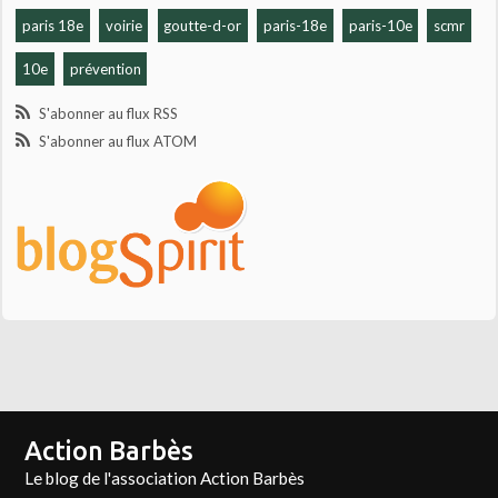
paris 18e
voirie
goutte-d-or
paris-18e
paris-10e
scmr
10e
prévention
S'abonner au flux RSS
S'abonner au flux ATOM
Action Barbès
Le blog de l'association Action Barbès