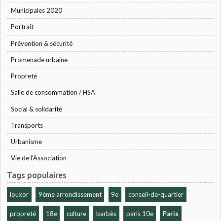
Municipales 2020
Portrait
Prévention & sécurité
Promenade urbaine
Propreté
Salle de consommation / HSA
Social & solidarité
Transports
Urbanisme
Vie de l'Association
Tags populaires
louxor
9ème arrondissement
9e
conseil-de-quartier
propreté
18e
culture
barbès
paris 10e
Paris