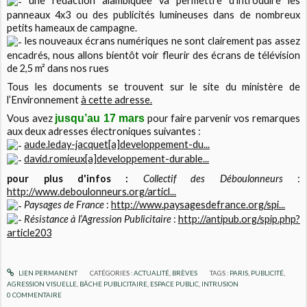
une rédaction alambiquée va permettre d’introduire les
panneaux 4x3 ou des publicités lumineuses dans de nombreux
petits hameaux de campagne.
les nouveaux écrans numériques ne sont clairement pas assez
encadrés, nous allons bientôt voir fleurir des écrans de télévision
de 2,5 m² dans nos rues
Tous les documents se trouvent sur le site du ministère de
l’Environnement
à cette adresse.
Vous avez
jusqu’au 17 mars
pour faire parvenir vos remarques
aux deux adresses électroniques suivantes :
aude.leday-jacquet[a]developpement-du...
david.romieux[a]developpement-durable...
pour plus d'infos :
Collectif des Déboulonneurs
:
http://www.deboulonneurs.org/articl...
Paysages de France
:
http://www.paysagesdefrance.org/spi...
Résistance à l’Agression Publicitaire
:
http://antipub.org/spip.php?
article203
LIEN PERMANENT
CATÉGORIES :
ACTUALITÉ
,
BRÈVES
TAGS :
PARIS
,
PUBLICITÉ
,
AGRESSION VISUELLE
,
BÂCHE PUBLICITAIRE
,
ESPACE PUBLIC
,
INTRUSION
0
COMMENTAIRE