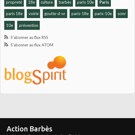
propreté
18e
culture
barbès
paris 10e
Paris
paris 18e
voirie
goutte-d-or
paris-18e
paris-10e
scmr
10e
prévention
S'abonner au flux RSS
S'abonner au flux ATOM
Action Barbès