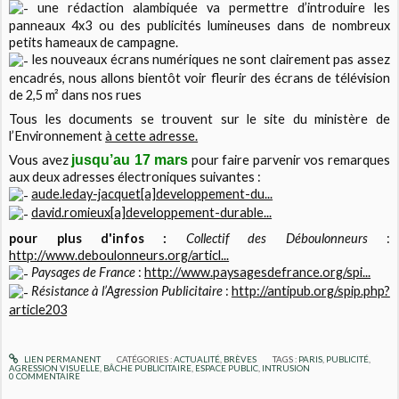
une rédaction alambiquée va permettre d’introduire les
panneaux 4x3 ou des publicités lumineuses dans de nombreux
petits hameaux de campagne.
les nouveaux écrans numériques ne sont clairement pas assez
encadrés, nous allons bientôt voir fleurir des écrans de télévision
de 2,5 m² dans nos rues
Tous les documents se trouvent sur le site du ministère de
l’Environnement
à cette adresse.
Vous avez
jusqu’au 17 mars
pour faire parvenir vos remarques
aux deux adresses électroniques suivantes :
aude.leday-jacquet[a]developpement-du...
david.romieux[a]developpement-durable...
pour plus d'infos :
Collectif des Déboulonneurs
:
http://www.deboulonneurs.org/articl...
Paysages de France
:
http://www.paysagesdefrance.org/spi...
Résistance à l’Agression Publicitaire
:
http://antipub.org/spip.php?
article203
LIEN PERMANENT
CATÉGORIES :
ACTUALITÉ
,
BRÈVES
TAGS :
PARIS
,
PUBLICITÉ
,
AGRESSION VISUELLE
,
BÂCHE PUBLICITAIRE
,
ESPACE PUBLIC
,
INTRUSION
0
COMMENTAIRE