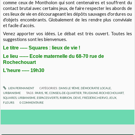
comme ceux de Montholon qui sont centenaires et souffrent du
contact brutal avec certains jeux, de faire respecter les abords de
ces lieux de vie en décourageant les dépôts sauvages d'ordures ou
d'objets encombrants. Globalement de les rendre plus conviviale
et facile d’accès.
Venez apporter vos idées. Le débat est très ouvert. Toutes les
suggestions sont les bienvenues.
Le titre ----- Squares : lieux de vie !
Le lieu ------ Ecole maternelle du 68-70 rue de
Rochechouart
L'heure ----- 19h30
LIEN PERMANENT
CATÉGORIES :
DANS LE 9ÈME
,
DÉMOCRATIE LOCALE
,
URBANISME
TAGS :
PARIS
,
9E
,
CONSEIL-DE-QUARTIER
,
TRUDAINE-ROCHECHOUART
,
SQUARES
,
URBANISME
,
ESPACES-VERTS
,
RIBRION
,
DEVE
,
FRÉDÉRIC-HERVO
,
JEUX
,
FLEURS
0
COMMENTAIRE