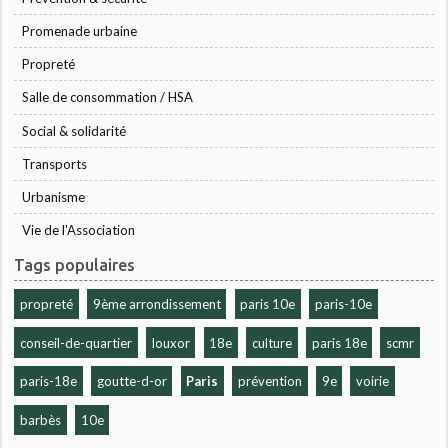
Promenade urbaine
Propreté
Salle de consommation / HSA
Social & solidarité
Transports
Urbanisme
Vie de l'Association
Tags populaires
propreté
9ème arrondissement
paris 10e
paris-10e
conseil-de-quartier
louxor
18e
culture
paris 18e
scmr
paris-18e
goutte-d-or
Paris
prévention
9e
voirie
barbès
10e