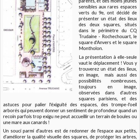
parents, et des moins jeunes
sensibles aux rares espaces
verts du 9e, ont décidé de
présenter un état des lieux
des deux squares, situés
dans le périmètre du CQ
Trudaine - Rochechouart, le
square d'Anvers et le square
Montholon.
La présentation à elle-seule
vaut le déplacement ! Vous y
trouverez un état des lieux,
en image, mais aussi des
possibilités nombreuses,
toujours en image,
observées dans d'autres
squares parisiens, et des
astuces pour palier l'éxiguité des espaces, des trompe-l'oeil
arborés qui peuvent donner un sentiment de profondeur quand un
recoin parfois trop exigu ne peut accueillir un terrain de boules ou
une mare aux canards !
Un souci parmi d'autres est de redonner de l'espace aux petits,
d'améliorer la qualité visuelle des squares, de protéger les arbres,