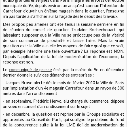
et aux grandes enseignes dans Paris, malgré les efforts de l'équipe
municipale du 9e, depuis environ un an qu'est connue l'intention de
Carrefour d'ouvrir un énième magasin dans le quartier, l'enseigne
n'a pas tardé à s'afficher sur la façade dès le début des travaux.
Des propos peu amènes ont été tenus la semaine dernière en fin
de réunion du conseil de quartier Trudaine-Rochechouart, qui
laissaient supposer que la Ville ne se préoccupe pas de la vitalité
de son commerce de proximité et laisse faire. Mais la vraie
question est : la Ville a-t-elle les moyens de faire quoi que ce soit,
par exemple interdire une telle ouverture ? La réponse est NON.
Depuis l'application de la loi de modernisation de l'économie, la
réponse est non.
Le
communiqué de presse
émis par la mairie du 9e en décembre
dernier donne le suivi des démarches entreprises :
- Jacques Bravo alerte dès le mois de février 2010 la Ville de Paris
sur l'implantation d'un 4e magasin Carrefour dans un rayon de 500
mètres dans l'arrondissement
- en septembre, Frédéric Hervo, élu chargé du commerce, dépose
un voeu en conseil d'arrondissement sur le sujet
- en décembre, la question est reprise par le Groupe socialiste et
apparentés au Conseil de Paris, qui souligne le problème de fond
de la concurrence suite à la loi LME (loi de modernisation de