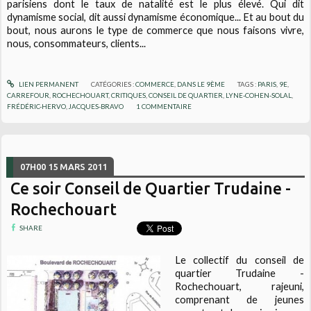
parisiens dont le taux de natalité est le plus élevé. Qui dit
dynamisme social, dit aussi dynamisme économique... Et au bout du
bout, nous aurons le type de commerce que nous faisons vivre,
nous, consommateurs, clients...
LIEN PERMANENT
CATÉGORIES :
COMMERCE
,
DANS LE 9ÈME
TAGS :
PARIS
,
9E
,
CARREFOUR
,
ROCHECHOUART
,
CRITIQUES
,
CONSEIL DE QUARTIER
,
LYNE-COHEN-SOLAL
,
FRÉDÉRIC-HERVO
,
JACQUES-BRAVO
1
COMMENTAIRE
07H00
15
MARS 2011
Ce soir Conseil de Quartier Trudaine -
Rochechouart
SHARE
Le collectif du conseil de
quartier Trudaine -
Rochechouart, rajeuni,
comprenant de jeunes