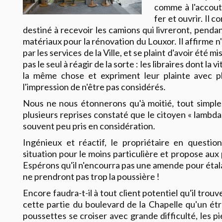
comme à l'accout
fer et ouvrir. Il c
destiné à recevoir les camions qui livreront, pendan
matériaux pour la rénovation du Louxor. Il affirme 
par les services de la Ville, et se plaint d'avoir été mi
pas le seul à réagir de la sorte : les libraires dont la
la même chose et expriment leur plainte avec ph
l'impression de n'être pas considérés.
Nous ne nous étonnerons qu'à moitié, tout simpl
plusieurs reprises constaté que le citoyen « lambda 
souvent peu pris en considération.
Ingénieux et réactif, le propriétaire en questi
situation pour le moins particulière et propose aux
Espérons qu'il n'encourra pas une amende pour étala
ne prendront pas trop la poussière !
Encore faudra-t-il à tout client potentiel qu'il trouve
cette partie du boulevard de la Chapelle qu'un étro
poussettes se croiser avec grande difficulté, les p