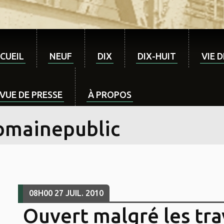
CUEIL
NEUF
DIX
DIX-HUIT
VIE 
VUE DE PRESSE
À PROPOS
omainepublic
08H00
27
JUIL. 2010
Ouvert malgré les tr