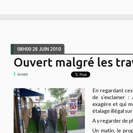
08H00
28
JUIN 2010
Ouvert malgré les tr
SHARE
En regardant ces 
de s'exclamer :
exagère et qui 
étalage illégal sur
A y regarder de pl
Un matin, le pro