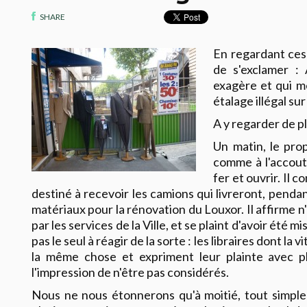
SHARE
En regardant ces 
de s'exclamer :
exagère et qui 
étalage illégal sur
A y regarder de pl
Un matin, le pro
comme à l'accout
fer et ouvrir. Il c
destiné à recevoir les camions qui livreront, pendan
matériaux pour la rénovation du Louxor. Il affirme 
par les services de la Ville, et se plaint d'avoir été mi
pas le seul à réagir de la sorte : les libraires dont la
la même chose et expriment leur plainte avec ph
l'impression de n'être pas considérés.
Nous ne nous étonnerons qu'à moitié, tout simpl