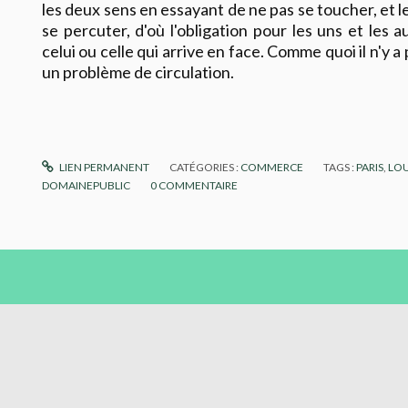
les deux sens en essayant de ne pas se toucher, et l
se percuter, d'où l'obligation pour les uns et les a
celui ou celle qui arrive en face. Comme quoi il n'y a
un problème de circulation.
LIEN PERMANENT
CATÉGORIES :
COMMERCE
TAGS :
PARIS
,
LO
DOMAINEPUBLIC
0
COMMENTAIRE