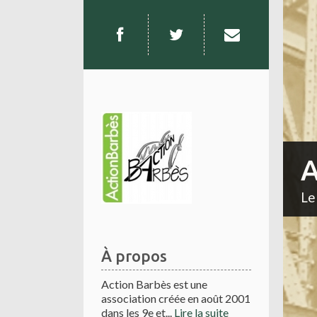
A
Le
À propos
Action Barbès est une
association créée en août 2001
dans les 9e et...
Lire la suite