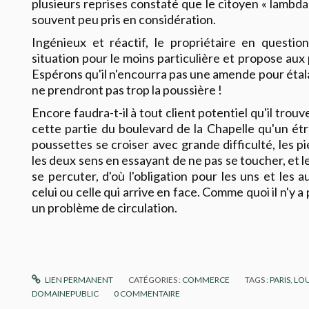
plusieurs reprises constaté que le citoyen « lambda 
souvent peu pris en considération.
Ingénieux et réactif, le propriétaire en questi
situation pour le moins particulière et propose aux
Espérons qu'il n'encourra pas une amende pour étala
ne prendront pas trop la poussière !
Encore faudra-t-il à tout client potentiel qu'il trouve
cette partie du boulevard de la Chapelle qu'un étro
poussettes se croiser avec grande difficulté, les p
les deux sens en essayant de ne pas se toucher, et l
se percuter, d'où l'obligation pour les uns et les a
celui ou celle qui arrive en face. Comme quoi il n'y a
un problème de circulation.
LIEN PERMANENT
CATÉGORIES :
COMMERCE
TAGS :
PARIS
,
LO
DOMAINEPUBLIC
0
COMMENTAIRE