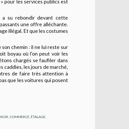
» pour les services publics est
on a su rebondir devant cette
 passants une offre alléchante.
ge illégal. Et que les costumes
 son chemin : il ne lui reste sur
it boyau où l'on peut voir les
iétons chargés se faufiler dans
es caddies, les jours de marché,
utres de faire très attention à
 pas que les voitures qui posent
UXOR
,
COMMERCE
,
ÉTALAGE
,