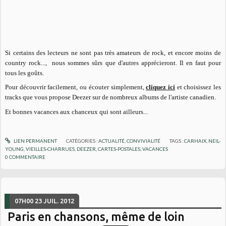
Si certains des lecteurs ne sont pas très amateurs de rock, et encore moins de
country rock..., nous sommes sûrs que d'autres apprécieront. Il en faut pour
tous les goûts.
Pour découvrir facilement, ou écouter simplement,
cliquez ici
et choisissez les
tracks que vous propose Deezer sur de nombreux albums de l'artiste canadien.
Et bonnes vacances aux chanceux qui sont ailleurs...
LIEN PERMANENT
CATÉGORIES :
ACTUALITÉ
,
CONVIVIALITÉ
TAGS :
CARHAIX
,
NEIL-
YOUNG
,
VIEILLES-CHARRUES
,
DEEZER
,
CARTES-POSTALES
,
VACANCES
0
COMMENTAIRE
07H00
23
JUIL. 2012
Paris en chansons, même de loin