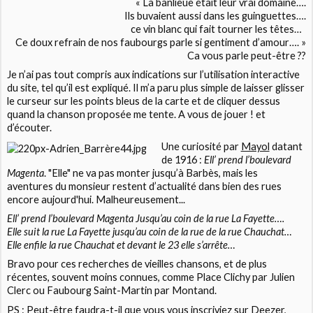
« La banlieue était leur vrai domaine….
Ils buvaient aussi dans les guinguettes….
ce vin blanc qui fait tourner les têtes…
Ce doux refrain de nos faubourgs parle si gentiment d’amour…. »
Ca vous parle peut-être ??
Je n’ai pas tout compris aux indications sur l’utilisation interactive
du site, tel qu’il est expliqué. Il m’a paru plus simple de laisser glisser
le curseur sur les points bleus de la carte et de cliquer dessus
quand la chanson proposée me tente. A vous de jouer ! et
d’écouter.
Une curiosité par
Mayol
datant
de 1916 :
Ell’ prend l’boulevard
Magenta
. "Elle" ne va pas monter jusqu’à Barbès, mais les
aventures du monsieur restent d’actualité dans bien des rues
encore aujourd'hui. Malheureusement...
Ell’ prend l’boulevard Magenta Jusqu’au coin de la rue La Fayette….
Elle suit la rue La Fayette jusqu’au coin de la rue de la rue Chauchat…
Elle enfile la rue Chauchat et devant le 23 elle s’arrête…
Bravo pour ces recherches de vieilles chansons, et de plus
récentes, souvent moins connues, comme Place Clichy par Julien
Clerc ou Faubourg Saint-Martin par Montand.
PS : Peut-être faudra-t-il que vous vous inscriviez sur Deezer,