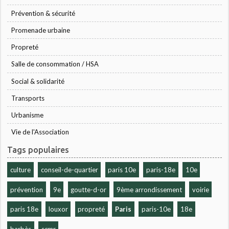
Prévention & sécurité
Promenade urbaine
Propreté
Salle de consommation / HSA
Social & solidarité
Transports
Urbanisme
Vie de l'Association
Tags populaires
culture
conseil-de-quartier
paris 10e
paris-18e
10e
prévention
9e
goutte-d-or
9ème arrondissement
voirie
paris 18e
louxor
propreté
Paris
paris-10e
18e
barbès
scmr