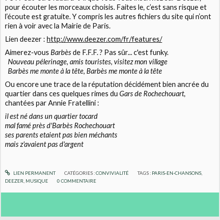
pour écouter les morceaux choisis. Faites le, c’est sans risque et
l’écoute est gratuite. Y compris les autres fichiers du site qui n’ont
rien à voir avec la Mairie de Paris.
Lien deezer :
http://www.deezer.com/fr/features/
Aimerez-vous
Barbès
de F.F.F. ? Pas sûr... c'est funky.
Nouveau pélerinage, amis touristes, visitez mon village
Barbès me monte à la tête, Barbès me monte à la tête
Ou encore une trace de la réputation décidément bien ancrée du
quartier dans ces quelques rimes du
Gars de Rochechouart
,
chantées par Annie Fratellini :
il est né dans un quartier tocard
mal famé près d'Barbès Rochechouart
ses parents etaient pas bien méchants
mais z'avaient pas d'argent
LIEN PERMANENT
CATÉGORIES :
CONVIVIALITÉ
TAGS :
PARIS-EN-CHANSONS
,
DEEZER
,
MUSIQUE
0
COMMENTAIRE