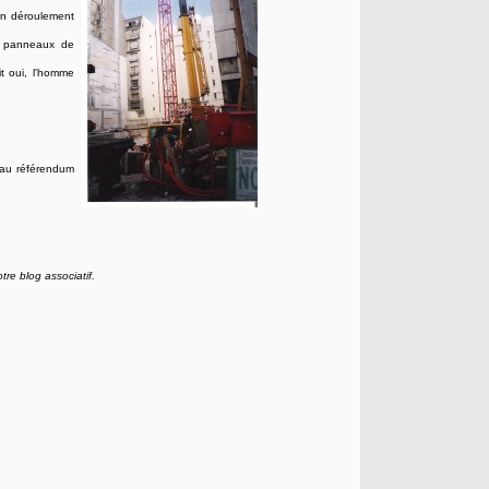
on déroulement
es panneaux de
it oui, l'homme
 au référendum
tre blog associatif.