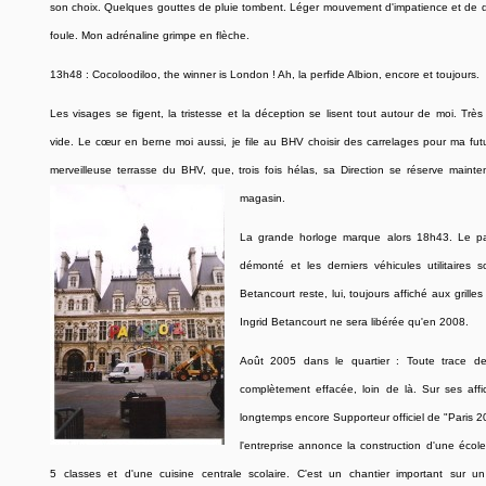
son choix. Quelques gouttes de pluie tombent. Léger mouvement d'impatience et de 
foule. Mon adrénaline grimpe en flèche.
13h48 : Cocoloodiloo, the winner is London ! Ah, la perfide Albion, encore et toujours.
Les visages se figent, la tristesse et la déception se lisent tout autour de moi. Très 
vide. Le cœur en berne moi aussi, je file au BHV choisir des carrelages pour ma futu
merveilleuse terrasse du BHV, que, trois fois hélas, sa Direction se réserve main
magasin.
La grande horloge marque alors 18h43. Le par
démonté et les derniers véhicules utilitaires s
Betancourt reste, lui, toujours affiché aux grill
Ingrid Betancourt ne sera libérée qu'en 2008.
Août 2005 dans le quartier : Toute trace d
complètement effacée, loin de là. Sur ses aff
longtemps encore Supporteur officiel de "Paris 2
l'entreprise annonce la construction d'une écol
5 classes et d'une cuisine centrale scolaire. C'est un chantier important sur 