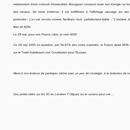
relativement étroit, entouré d'immeubles. Bouygues consacre toute son énergie au b
des travaux. De toute évidence, il est indifférent à l'affichage sauvage sur s
protection. L'un est encore comme flambant neuf, parfaitement lisible : "L'esclave d
libre dit NON.
Le 29 mai, pour une France Libre, je vote NON".
Ce 29 mai 2005 en question, par 54,67% des votes exprimés, la France disait NON
sur le Traité établissant une Constitution pour l'Europe.
Merci à nos lecteurs de participer, même avec un peu de nostalgie, à la rédaction de no
Une petite vidéo sur les JO de Londres ? Cliquez sur le curseur pour voir...