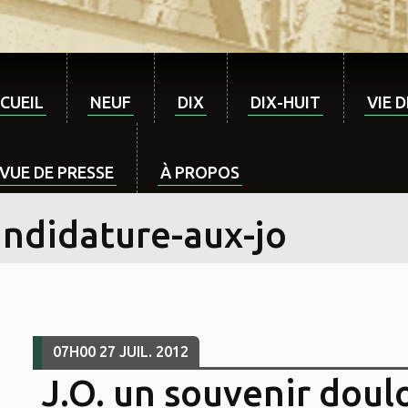
CUEIL
NEUF
DIX
DIX-HUIT
VIE 
VUE DE PRESSE
À PROPOS
andidature-aux-jo
07H00
27
JUIL. 2012
J.O. un souvenir doul