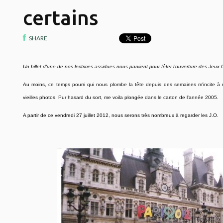
certains
SHARE
Un billet d'une de nos lectrices assidues nous parvient pour fêter l'ouverture des Jeu
Au moins, ce temps pourri qui nous plombe la tête depuis des semaines m'incite à r
vieilles photos. Pur hasard du sort, me voila plongée dans le carton de l'année 2005.
A partir de ce vendredi 27 juillet 2012, nous serons très nombreux à regarder les J.O.