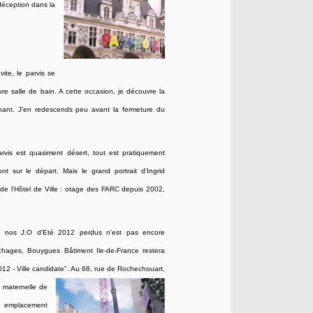
déception dans la
vite, le parvis se
re salle de bain. A cette occasion, je découvre la
tenant. J'en redescends peu avant la
fermeture du
vis est quasiment désert, tout est pratiquement
ont sur le départ. Mais le grand portrait d'Ingrid
es de l'Hôtel de Ville : otage des FARC depuis 2002,
e nos J.O d'Eté 2012 perdus n'est pas encore
ichages, Bouygues Bâtiment Ile-de-France restera
012 - Ville candidate". Au 68, rue de
Rochechouart,
e maternelle de
un emplacement