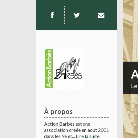
A
Le
À propos
Action Barbès est une
association créée en août 2001
dans les 9e et...
Lire la suite