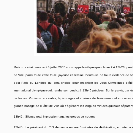
Mais un certain mercredi 6 juillet 2005 vous rappelle-t-il quelque chose ? A 13h20, peut-ê
de Ville, parmi toute cette foule, joyeuse et sereine, heureuse de toute évidence de se 
c'est Paris ou Londres qui sera choisie pour organiser les Jeux Olympiques d'été
international olympique) doit rendre son verdict à 13h45 précises. Sur le parvis, par 
de là-bas. Podiums, enceintes, tapis rouges et chaînes de télévisions ont eux aussi
grande horloge de l'Hôtel de Ville où s'égrènent les longues minutes qui nous séparent 
13h42 : Silence total impressionnant, les gorges se nouent.
13h45 : Le président du CIO demande encore 3 minutes de délibération, en interne 