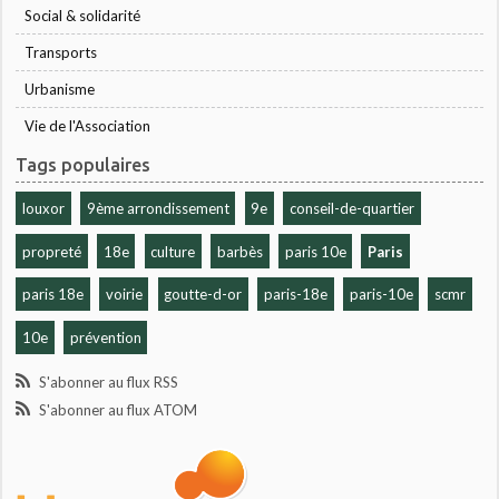
Social & solidarité
Transports
Urbanisme
Vie de l'Association
Tags populaires
louxor
9ème arrondissement
9e
conseil-de-quartier
propreté
18e
culture
barbès
paris 10e
Paris
paris 18e
voirie
goutte-d-or
paris-18e
paris-10e
scmr
10e
prévention
S'abonner au flux RSS
S'abonner au flux ATOM