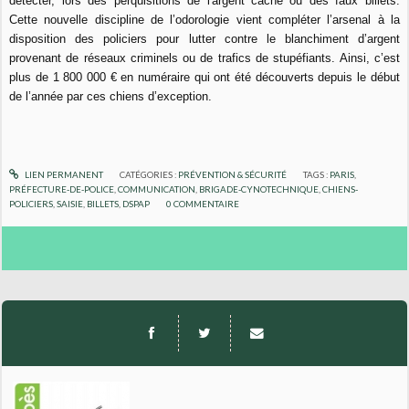
détecter, lors des perquisitions de l'argent caché ou des faux billets.
Cette nouvelle discipline de l’odorologie vient compléter l’arsenal à la
disposition des policiers pour lutter contre le blanchiment d’argent
provenant de réseaux criminels ou de trafics de stupéfiants. Ainsi, c’est
plus de 1 800 000 € en numéraire qui ont été découverts depuis le début
de l’année par ces chiens d’exception.
LIEN PERMANENT
CATÉGORIES :
PRÉVENTION & SÉCURITÉ
TAGS :
PARIS
,
PRÉFECTURE-DE-POLICE
,
COMMUNICATION
,
BRIGADE-CYNOTECHNIQUE
,
CHIENS-
POLICIERS
,
SAISIE
,
BILLETS
,
DSPAP
0
COMMENTAIRE