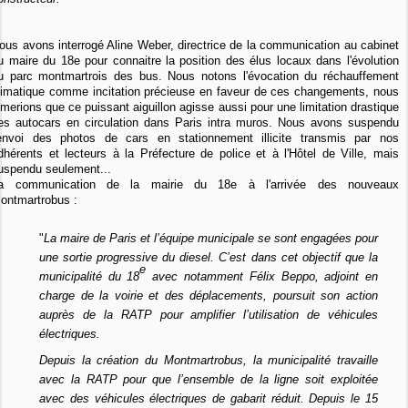
ous avons interrogé Aline Weber, directrice de la communication au cabinet
u maire du 18e pour connaitre la position des élus locaux dans l'évolution
u parc montmartrois des bus. Nous notons l'évocation du réchauffement
limatique comme incitation précieuse en faveur de ces changements, nous
imerions que ce puissant aiguillon agisse aussi pour une limitation drastique
es autocars en circulation dans Paris intra muros. Nous avons suspendu
'envoi des photos de cars en stationnement illicite transmis par nos
dhérents et lecteurs à la Préfecture de police et à l'Hôtel de Ville, mais
uspendu seulement...
a communication de la mairie du 18e à l'arrivée des nouveaux
ontmartrobus :
"
La maire de Paris et l’équipe municipale se sont engagées pour
une sortie progressive du diesel. C’est dans cet objectif que la
e
municipalité du 18
avec notamment Félix Beppo, adjoint en
charge de la voirie et des déplacements, poursuit son action
auprès de la RATP pour amplifier l’utilisation de véhicules
électriques.
Depuis la création du Montmartrobus, la municipalité travaille
avec la RATP pour que l’ensemble de la ligne soit exploitée
avec des véhicules électriques de gabarit réduit. Depuis le 15