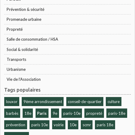
Prévention & sécurité
Promenade urbaine
Propreté
Salle de consommation / HSA
Social & solidarité
Transports
Urbanisme
Vie de l'Association
Tags populaires
louxor
9ème arrondissement
conseil-de-quartier
culture
barbès
18e
Paris
9e
paris-10e
propreté
paris-18e
prévention
paris 10e
voirie
10e
scmr
paris 18e