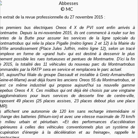
© MC
n extrait de la revue professionnelle du 27 novembre 2015 :
es premiers bus électriques Oreos 4 X de PVI sont enfin arrivés à
ontmartre. Depuis la mi-novembre 2015, ils ont commencé à rouler sur les
entes de la Butte pour assurer les services de la ligne spéciale du
ontmartrobus qui relie la place Pigalle (métro lignes 2 et 12) à la Mairie du
VIIIe arrondissement (Place Jules Joffrin, métro ligne 12), selon un tracé
omplexe en forme de «grand huit» qui est destiné à desservir le plus
inement possible les rues tortueuses et pentues de Montmartre. D’ici la fin
e 2015, la totalité des 11 véhicules du nouveau parc du Montmartrobus
ommandés par la RATP sera en service et remplacera le parc actuel.
VI, aujourd’hui filiale du groupe Dassault et installée à Gretz-Armainvilliers
Seine-et-Marne) avait déjà fourni les anciens Oreos 55 du Montmartrobus, et
’est ce même industriel qui propose aujourd’hui sa nouvelle gamme
epebus Oreos 4 X. Ces midibus qui ont déjà été choisis par une vingtaine
’agglomérations pour leurs services de desserte fine de centre-ville,
roposent 49 places (25 places assises, 23 places debout plus une place
MR).
ls affichent une autonomie de 120 km sans recharge intermédiaire ni
change des batteries (lithium-ion) et avec une vitesse maximale de 70 km/h
n milieu urbain et périurbain. «Et des performances d’accélération
upérieures à celles des véhicules conventionnels plus un système de
écupération d’énergie à la décélération et au freinage», rappelle le
onstructeur.