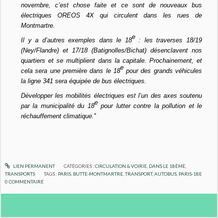
novembre, c’est chose faite et ce sont de nouveaux bus
électriques OREOS 4X qui circulent dans les rues de
Montmartre.
e
Il y a d’autres exemples dans le 18
: les traverses 18/19
(Ney/Flandre) et 17/18 (Batignolles/Bichat) désenclavent nos
quartiers et se multiplient dans la capitale. Prochainement, et
e
cela sera une première dans le 18
pour des grands véhicules
la ligne 341 sera équipée de bus électriques.
Développer les mobilités électriques est l’un des axes soutenu
e
par la municipalité du 18
pour lutter contre la pollution et le
réchauffement climatique.
"
LIEN PERMANENT
CATÉGORIES :
CIRCULATION & VOIRIE
,
DANS LE 18ÈME
,
TRANSPORTS
TAGS :
PARIS
,
BUTTE-MONTMARTRE
,
TRANSPORT
,
AUTOBUS
,
PARIS-18E
0
COMMENTAIRE