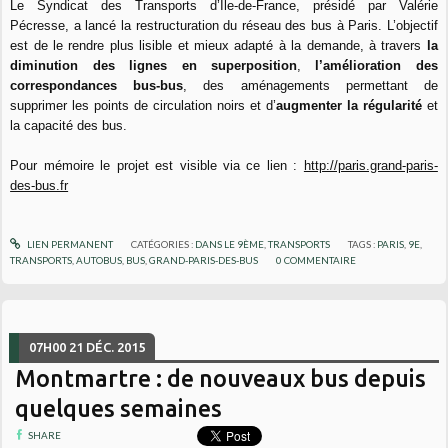
Le Syndicat des Transports d’Île-de-France, présidé par Valérie
Pécresse, a lancé la restructuration du réseau des bus à Paris. L’objectif
est de le rendre plus lisible et mieux adapté à la demande, à travers
la
diminution des lignes en superposition
,
l’amélioration des
correspondances bus-bus
, des aménagements permettant de
supprimer les points de circulation noirs et d’
augmenter la régularité
et
la capacité des bus.
Pour mémoire le projet est visible via ce lien :
http://paris.grand-paris-
des-bus.fr
LIEN PERMANENT
CATÉGORIES :
DANS LE 9ÈME
,
TRANSPORTS
TAGS :
PARIS
,
9E
,
TRANSPORTS
,
AUTOBUS
,
BUS
,
GRAND-PARIS-DES-BUS
0
COMMENTAIRE
07H00
21
DÉC. 2015
Montmartre : de nouveaux bus depuis
quelques semaines
SHARE