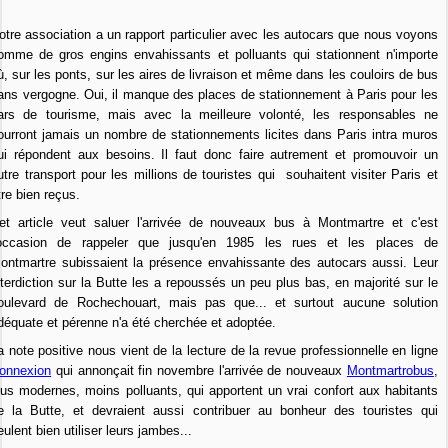
otre association a un rapport particulier avec les autocars que nous voyons
omme de gros engins envahissants et polluants qui stationnent n'importe
ù, sur les ponts, sur les aires de livraison et même dans les couloirs de bus
ans vergogne. Oui, il manque des places de stationnement à Paris pour les
ars de tourisme, mais avec la meilleure volonté, les responsables ne
ourront jamais un nombre de stationnements licites dans Paris intra muros
ui répondent aux besoins. Il faut donc faire autrement et promouvoir un
utre transport pour les millions de touristes qui souhaitent visiter Paris et
tre bien reçus.
et article veut saluer l'arrivée de nouveaux bus à Montmartre et c'est
'occasion de rappeler que jusqu'en 1985 les rues et les places de
ontmartre subissaient la présence envahissante des autocars aussi. Leur
nterdiction sur la Butte les a repoussés un peu plus bas, en majorité sur le
oulevard de Rochechouart, mais pas que... et surtout aucune solution
déquate et pérenne n'a été cherchée et adoptée.
a note positive nous vient de la lecture de la revue professionnelle en ligne
onnexion
qui annonçait fin novembre l'arrivée de nouveaux
Montmartrobus
,
lus modernes, moins polluants, qui apportent un vrai confort aux habitants
e la Butte, et devraient aussi contribuer au bonheur des touristes qui
eulent bien utiliser leurs jambes...