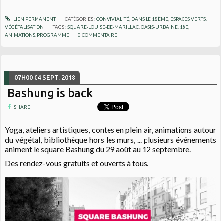
LIEN PERMANENT
CATÉGORIES :
CONVIVIALITÉ
,
DANS LE 18ÈME
,
ESPACES VERTS,
VÉGÉTALISATION
TAGS :
SQUARE-LOUISE-DE-MARILLAC
,
OASIS-URBAINE
,
18E
,
ANIMATIONS
,
PROGRAMME
0
COMMENTAIRE
07H00
04
SEPT. 2018
Bashung is back
SHARE
Yoga, ateliers artistiques, contes en plein air, animations autour
du végétal, bibliothèque hors les murs, ... plusieurs événements
animent
le square Bashung du 29 août au 12 septembre.
Des rendez-vous gratuits et ouverts à tous.