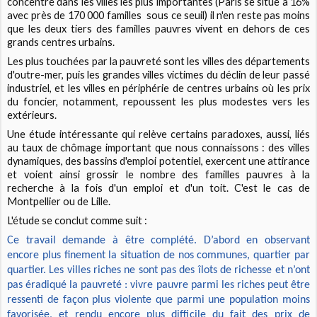
concentre dans les villes les plus importantes (Paris se situe à 16%
avec près de 170 000 familles sous ce seuil) il n'en reste pas moins
que les deux tiers des familles pauvres vivent en dehors de ces
grands centres urbains.
Les plus touchées par la pauvreté sont les villes des départements
d'outre-mer, puis les grandes villes victimes du déclin de leur passé
industriel, et les villes en périphérie de centres urbains où les prix
du foncier, notamment, repoussent les plus modestes vers les
extérieurs.
Une étude intéressante qui relève certains paradoxes, aussi, liés
au taux de chômage important que nous connaissons : des villes
dynamiques, des bassins d'emploi potentiel, exercent une attirance
et voient ainsi grossir le nombre des familles pauvres à la
recherche à la fois d'un emploi et d'un toit. C'est le cas de
Montpellier ou de Lille.
L'étude se conclut comme suit :
Ce travail demande à être complété. D’abord en observant
encore plus finement la situation de nos communes, quartier par
quartier. Les villes riches ne sont pas des îlots de richesse et n’ont
pas éradiqué la pauvreté : vivre pauvre parmi les riches peut être
ressenti de façon plus violente que parmi une population moins
favorisée, et rendu encore plus difficile du fait des prix de