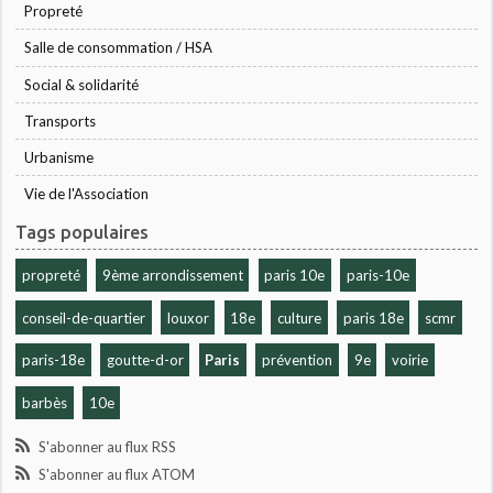
Propreté
Salle de consommation / HSA
Social & solidarité
Transports
Urbanisme
Vie de l'Association
Tags populaires
propreté
9ème arrondissement
paris 10e
paris-10e
conseil-de-quartier
louxor
18e
culture
paris 18e
scmr
paris-18e
goutte-d-or
Paris
prévention
9e
voirie
barbès
10e
S'abonner au flux RSS
S'abonner au flux ATOM