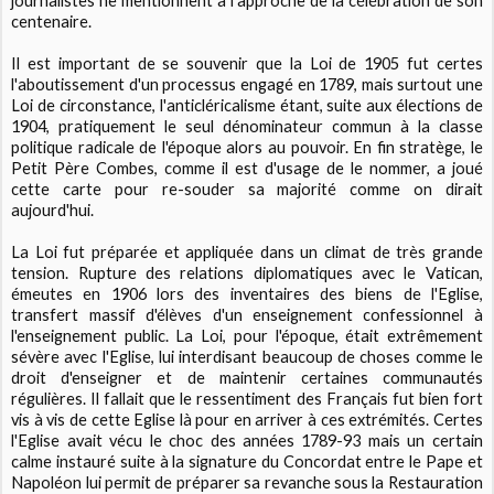
journalistes ne mentionnent à l'approche de la célébration de son
centenaire.
Il est important de se souvenir que la Loi de 1905 fut certes
l'aboutissement d'un processus engagé en 1789, mais surtout une
Loi de circonstance, l'anticléricalisme étant, suite aux élections de
1904, pratiquement le seul dénominateur commun à la classe
politique radicale de l'époque alors au pouvoir. En fin stratège, le
Petit Père Combes, comme il est d'usage de le nommer, a joué
cette carte pour re-souder sa majorité comme on dirait
aujourd'hui.
La Loi fut préparée et appliquée dans un climat de très grande
tension. Rupture des relations diplomatiques avec le Vatican,
émeutes en 1906 lors des inventaires des biens de l'Eglise,
transfert massif d'élèves d'un enseignement confessionnel à
l'enseignement public. La Loi, pour l'époque, était extrêmement
sévère avec l'Eglise, lui interdisant beaucoup de choses comme le
droit d'enseigner et de maintenir certaines communautés
régulières. Il fallait que le ressentiment des Français fut bien fort
vis à vis de cette Eglise là pour en arriver à ces extrémités. Certes
l'Eglise avait vécu le choc des années 1789-93 mais un certain
calme instauré suite à la signature du Concordat entre le Pape et
Napoléon lui permit de préparer sa revanche sous la Restauration