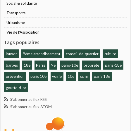
Social & solidarité
Transports
Urbanisme
Vie de l'Association
Tags populaires
louxor
9ème arrondissement
conseil-de-quartier
culture
barbès
18e
Paris
9e
paris-10e
propreté
paris-18e
prévention
paris 10e
voirie
10e
scmr
paris 18e
goutte-d-or
S'abonner au flux RSS
S'abonner au flux ATOM