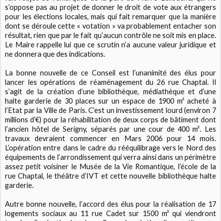
s’oppose pas au projet de donner le droit de vote aux étrangers
pour les élections locales, mais qui fait remarquer que la manière
dont se déroule cette « votation » va probablement entacher son
résultat, rien que par le fait qu’aucun contrôle ne soit mis en place.
Le Maire rappelle lui que ce scrutin n’a aucune valeur juridique et
ne donnera que des indications.
La bonne nouvelle de ce Conseil est l’unanimité des élus pour
lancer les opérations de réaménagement du 26 rue Chaptal. Il
s’agit de la création d’une bibliothèque, médiathèque et d’une
halte garderie de 30 places sur un espace de 1900 m² acheté à
l’Etat par la Ville de Paris. C’est un investissement lourd (environ 7
millions d’€) pour la réhabilitation de deux corps de bâtiment dont
l’ancien hôtel de Serigny, séparés par une cour de 400 m². Les
travaux devraient commencer en Mars 2006 pour 14 mois.
L’opération entre dans le cadre du rééquilibrage vers le Nord des
équipements de l’arrondissement qui verra ainsi dans un périmètre
assez petit voisiner le Musée de la Vie Romantique, l’école de la
rue Chaptal, le théâtre d’IVT et cette nouvelle bibliothèque halte
garderie.
Autre bonne nouvelle, l’accord des élus pour la réalisation de 17
logements sociaux au 11 rue Cadet sur 1500 m² qui viendront