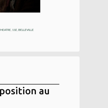
THEATRE
,
11E
,
BELLEVILLE
position au