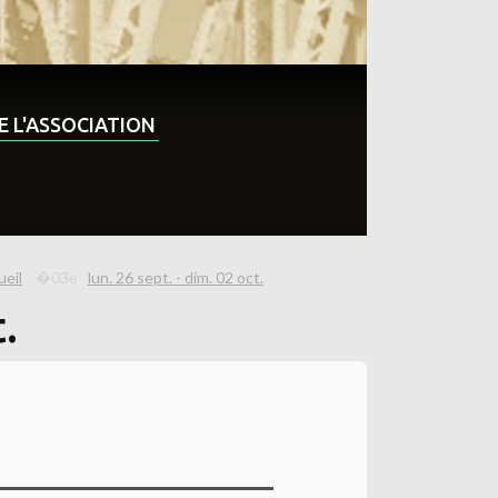
DE L'ASSOCIATION
ueil
lun. 26 sept. - dim. 02 oct.
.