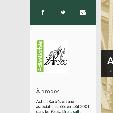
A
Le
À propos
Action Barbès est une
association créée en août 2001
dans les 9e et...
Lire la suite