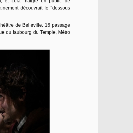
on, et cela malgré un public de
tainement découvrait le "dessous
héâtre de Belleville
, 16 passage
 rue du faubourg du Temple, Métro