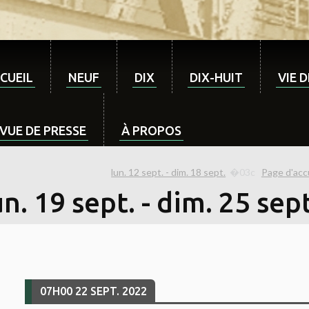
CUEIL
NEUF
DIX
DIX-HUIT
VIE 
VUE DE PRESSE
À PROPOS
lun. 12 sept. - dim. 18 sept.
Page d'acc
n. 19 sept. - dim. 25 sept
07H00
22
SEPT. 2022