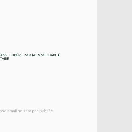
DANS LE 18ÈME
,
SOCIAL & SOLIDARITÉ
AIRE
sse email ne sera pas publiée