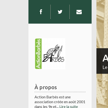
A
Le
À propos
Action Barbès est une
association créée en août 2001
dans les 9e et...
Lire la suite