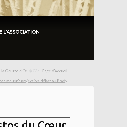
DE L'ASSOCIATION
e la Goutte d'Or
Page d'accueil
s pas mourir": projection-débat au Brady
stos du Cœur