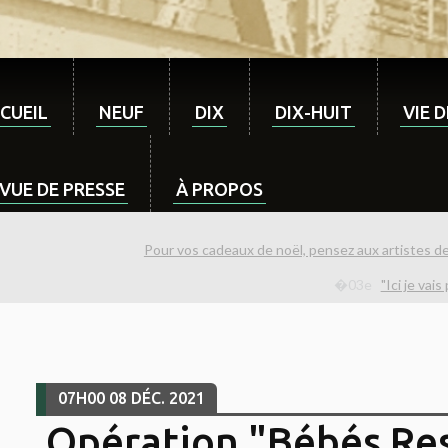
CUEIL
NEUF
DIX
DIX-HUIT
VIE 
VUE DE PRESSE
À PROPOS
Pour vos cadeaux de noël, pensez aux artistes d
"Ici je vai
07H00
08
DÉC. 2021
Opération "Bébés Re