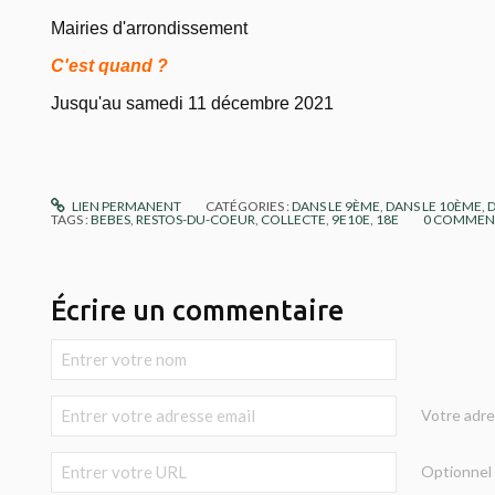
Mairies d'arrondissement
C'est quand ?
Jusqu'au samedi 11 décembre 2021
LIEN PERMANENT
CATÉGORIES :
DANS LE 9ÈME
,
DANS LE 10ÈME
,
TAGS :
BEBES
,
RESTOS-DU-COEUR
,
COLLECTE
,
9E10E
,
18E
0
COMMENT
Écrire un commentaire
Votre adre
Optionnel