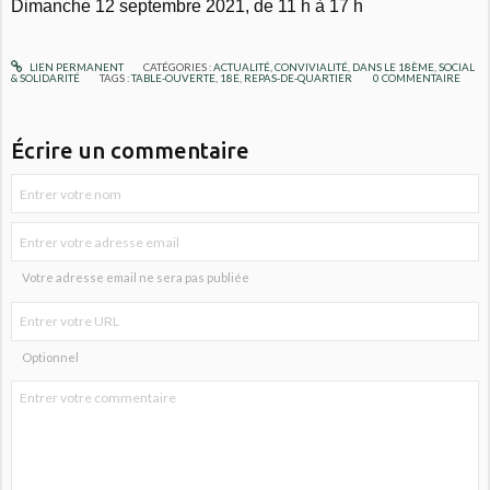
Dimanche 12 septembre 2021, de 11 h à 17 h
LIEN PERMANENT
CATÉGORIES :
ACTUALITÉ
,
CONVIVIALITÉ
,
DANS LE 18ÈME
,
SOCIAL
& SOLIDARITÉ
TAGS :
TABLE-OUVERTE
,
18E
,
REPAS-DE-QUARTIER
0
COMMENTAIRE
Écrire un commentaire
Votre adresse email ne sera pas publiée
Optionnel