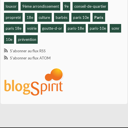
louxor
9ème arrondissement
9e
conseil-de-quartier
propreté
18e
culture
barbès
paris 10e
Paris
paris 18e
voirie
goutte-d-or
paris-18e
paris-10e
scmr
10e
prévention
S'abonner au flux RSS
S'abonner au flux ATOM