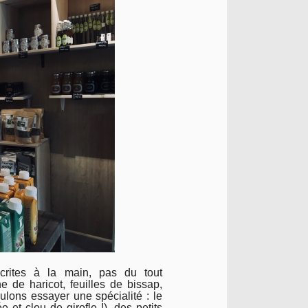
crites à la main, pas du tout
ne de haricot, feuilles de bissap,
lons essayer une spécialité : le
et clou de girofle !), des petits