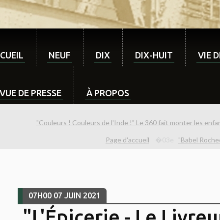
CUEIL
NEUF
DIX
DIX-HUIT
VIE 
VUE DE PRESSE
À PROPOS
"Couleurs ! Couleurs de l'Inde !" Le 360 fait monter les enf
Page d'accueil
"Babel Rochec
07H00
07
JUIN 2021
"L'Épicerie - Le Livreu