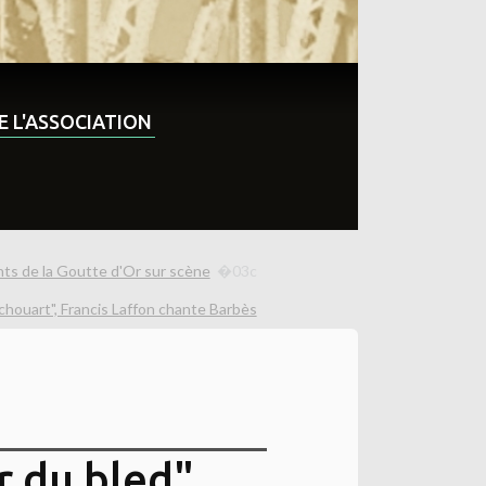
DE L'ASSOCIATION
ants de la Goutte d'Or sur scène
houart", Francis Laffon chante Barbès
r du bled",