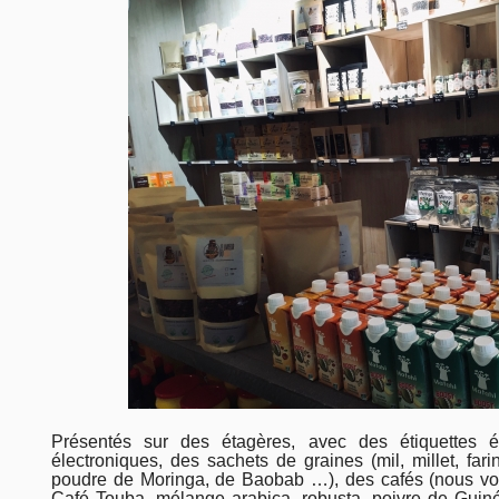
Présentés sur des étagères, avec des étiquettes é
électroniques, des sachets de graines (mil, millet, fari
poudre de Moringa, de Baobab …), des cafés (nous vou
Café Touba, mélange arabica, robusta, poivre de Guinée 