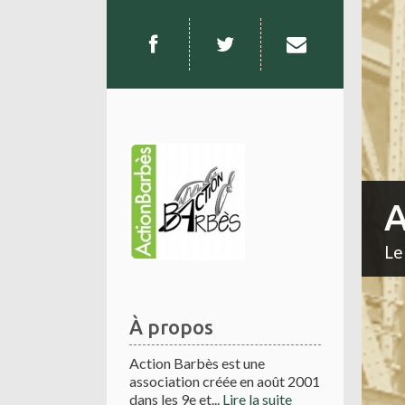
A
Le
À propos
Action Barbès est une
association créée en août 2001
dans les 9e et...
Lire la suite