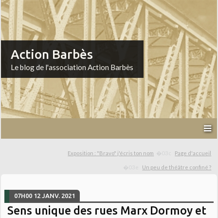
Action Barbès
Le blog de l'association Action Barbès
Exposition : "Bravo" j'écris ton nom
Page d'accueil
Un peu de théâtre confiné ?
07H00
12
JANV. 2021
Sens unique des rues Marx Dormoy et