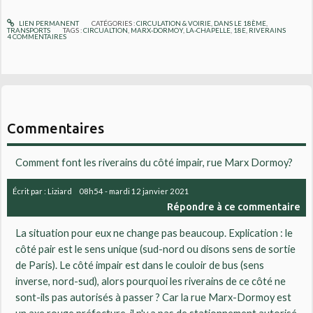
LIEN PERMANENT
CATÉGORIES :
CIRCULATION & VOIRIE
,
DANS LE 18ÈME
,
TRANSPORTS
TAGS :
CIRCUALTION
,
MARX-DORMOY
,
LA-CHAPELLE
,
18E
,
RIVERAINS
4
COMMENTAIRES
Commentaires
Comment font les riverains du côté impair, rue Marx Dormoy?
Écrit par :
Liziard
08h54
-
mardi 12
janvier 2021
Répondre à ce commentaire
La situation pour eux ne change pas beaucoup. Explication : le
côté pair est le sens unique (sud-nord ou disons sens de sortie
de Paris). Le côté impair est dans le couloir de bus (sens
inverse, nord-sud), alors pourquoi les riverains de ce côté ne
sont-ils pas autorisés à passer ? Car la rue Marx-Dormoy est