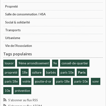
Propreté
Salle de consommation / HSA
Social & solidarité
Transports
Urbanisme
Vie de l'Association
Tags populaires
louxor
9ème arrondissement
9e
conseil-de-quartier
propreté
18e
culture
barbès
paris 10e
Paris
paris 18e
voirie
goutte-d-or
paris-18e
paris-10e
scmr
10e
prévention
S'abonner au flux RSS