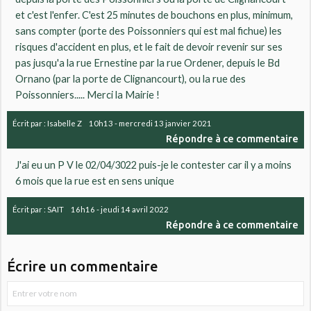
et c'est l'enfer. C'est 25 minutes de bouchons en plus, minimum,
sans compter (porte des Poissonniers qui est mal fichue) les
risques d'accident en plus, et le fait de devoir revenir sur ses
pas jusqu'a la rue Ernestine par la rue Ordener, depuis le Bd
Ornano (par la porte de Clignancourt), ou la rue des
Poissonniers..... Merci la Mairie !
Écrit par :
Isabelle Z
10h13
-
mercredi 13
janvier 2021
Répondre à ce commentaire
J'ai eu un P V le 02/04/3022 puis-je le contester car il y a moins
6 mois que la rue est en sens unique
Écrit par :
SAIT
16h16
-
jeudi 14
avril 2022
Répondre à ce commentaire
Écrire un commentaire