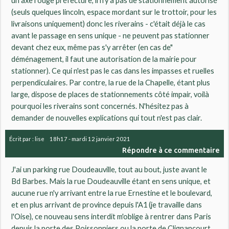
un axe rouge préfecture, il n'y a pas de stationnement autorisé
(seuls quelques lincoln, espace mordant sur le trottoir, pour les
livraisons uniquement) donc les riverains - c'était déjà le cas
avant le passage en sens unique - ne peuvent pas stationner
devant chez eux, même pas s'y arrêter (en cas de"
déménagement, il faut une autorisation de la mairie pour
stationner). Ce qui n'est pas le cas dans les impasses et ruelles
perpendiculaires. Par contre, la rue de la Chapelle, étant plus
large, dispose de places de stationnements côté impair, voilà
pourquoi les riverains sont concernés. N'hésitez pas à
demander de nouvelles explications qui tout n'est pas clair.
Écrit par :
lise
18h17
-
mardi 12
janvier 2021
Répondre à ce commentaire
J'ai un parking rue Doudeauville, tout au bout, juste avant le
Bd Barbes. Mais la rue Doudeauville étant en sens unique, et
aucune rue n'y arrivant entre la rue Ernestine et le boulevard,
et en plus arrivant de province depuis l'A1 (je travaille dans
l'Oise), ce nouveau sens interdit m'oblige à rentrer dans Paris
depuis la porte des Poissonniers ou la porte de Clignancourt