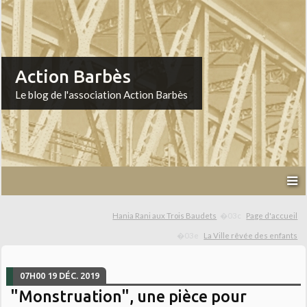
Action Barbès
Le blog de l'association Action Barbès
Hania Rani aux Trois Baudets
Page d'accueil
La Ville rêvée des enfants
07H00
19
DÉC. 2019
"Monstruation", une pièce pour