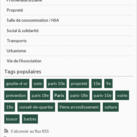
Propreté
Salle de consommation / HSA
Social & solidarité
Transports
Urbanisme
Vie de l'Association
Tags populaires
goutte-d-or
scmr
paris 10e
propreté
10e
9e
prévention
paris 18e
Paris
paris-18e
paris-10e
voirie
18e
conseil-de-quartier
9ème arrondissement
culture
louxor
barbès
S'abonner au flux RSS