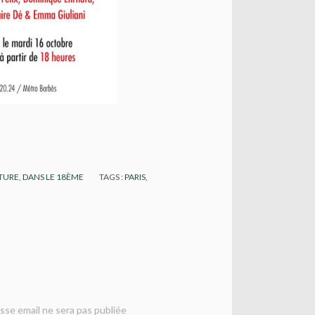
TURE
,
DANS LE 18ÈME
TAGS :
PARIS
,
sse email ne sera pas publiée