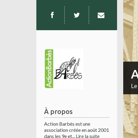
A
Le
À propos
Action Barbès est une
association créée en août 2001
dans les 9e et...
Lire la suite