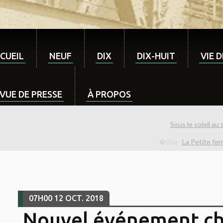
CUEIL
NEUF
DIX
DIX-HUIT
VIE 
VUE DE PRESSE
À PROPOS
Sous le soleil au
La Petite fe
07H00
12
OCT. 2018
Nouvel événement ch