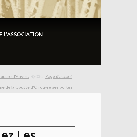
DE L'ASSOCIATION
 square d'Anvers
Page d'accueil
rme de la Goutte d'Or ouvre ses portes
ez Les