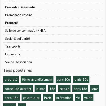
Prévention & sécurité
Promenade urbaine
Propreté
Salle de consommation / HSA
Social & solidarité
Transports
Urbanisme
Vie de l'Association
Tags populaires
propreté
9ème arrondissement
paris 10e
paris-10e
conseil-de-quartier
louxor
18e
culture
paris 18e
scmr
paris-18e
goutte-d-or
Paris
prévention
9e
voirie