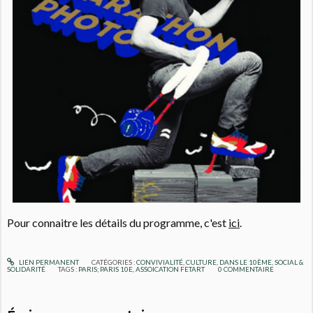
Pour connaitre les détails du programme, c'est
ici
.
LIEN PERMANENT
CATÉGORIES :
CONVIVIALITÉ
,
CULTURE
,
DANS LE 10ÈME
,
SOCIAL &
SOLIDARITÉ
TAGS :
PARIS; PARIS 10E
,
ASSOICATION FETART
0
COMMENTAIRE