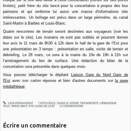
limités), petit frère du site lancé pour la concertation à propos des bus
parisiens et qui renferme lui aussi une masse d'informations très
intéressantes. Un boîtage est prévu dans un large périmètre, du canal
Saint-Martin à Barbès et Louis-Blanc.
Quatre rencontres de terrain seront destinées aux voyageurs (voir les
dates sur le site). Les riverains ne sont pas oubliés et pourront donner
leur avis le 11 mars de 9h30 à 12h dans le hall de la gare de l’Est pour
une présentation en 3 temps : présentation en salle, visite de terrain et
debriefing. Le 28 mars, ce sera à la mairie du 10e de 19h à 21h sur
l’aménagement du lien de surface. Une rédaction du bilan de la
concertation sera présentée dans quelques mois.
Vous pouvez télécharger le dépliant
Liaison Gare du Nord Gare de
l'Est
avec son carton réponse et bien d'autres documents sur
la page
médiathèque
.
LIEN PERMANENT
CATÉGORIES :
DANS LE 10ÈME
,
TRANSPORTS
,
URBANISME
TAGS :
PARIS
,
SNCF
,
STIF
,
GARE DE L'EST
0
COMMENTAIRE
Écrire un commentaire