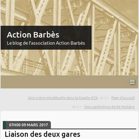
Action Barbès
Le blog de l'association Action Barbès
Une scène inhabituelle dans la Goutte d'Or
Page d'accueil
Une conférence de 9e Histoire
07H00
09
MARS 2017
Liaison des deux gares