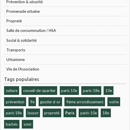
Prévention & sécurité
Promenade urbaine
Propreté
Salle de consommation / HSA
Social & solidarité
Transports
Urbanisme
Vie de l'Association
Tags populaires
culture
conseil-de-quartier
paris 10e
paris-18e
10e
prévention
9e
goutte-d-or
9ème arrondissement
voirie
paris 18e
louxor
propreté
Paris
paris-10e
18e
barbès
scmr