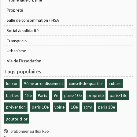
Propreté
Salle de consommation / HSA
Social & solidarité
Transports
Urbanisme
Vie de l'Association
Tags populaires
louxor
9ème arrondissement
conseil-de-quartier
culture
barbès
18e
Paris
9e
paris-10e
propreté
paris-18e
prévention
paris 10e
voirie
10e
scmr
paris 18e
goutte-d-or
S'abonner au flux RSS