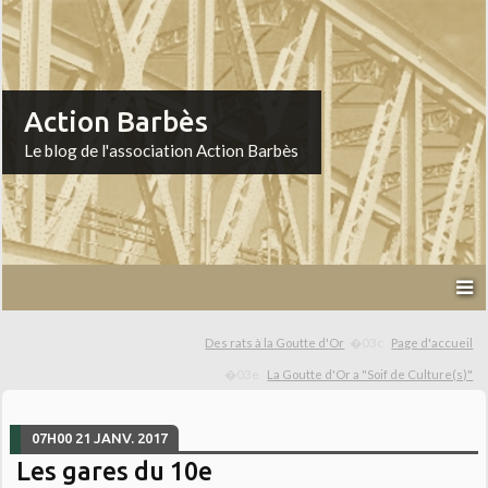
Action Barbès
Le blog de l'association Action Barbès
Des rats à la Goutte d'Or
Page d'accueil
La Goutte d'Or a "Soif de Culture(s)"
07H00
21
JANV. 2017
Les gares du 10e