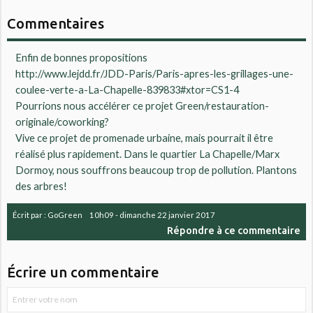
Commentaires
Enfin de bonnes propositions
http://www.lejdd.fr/JDD-Paris/Paris-apres-les-grillages-une-
coulee-verte-a-La-Chapelle-839833#xtor=CS1-4
Pourrions nous accélérer ce projet Green/restauration-
originale/coworking?
Vive ce projet de promenade urbaine, mais pourrait il être
réalisé plus rapidement. Dans le quartier La Chapelle/Marx
Dormoy, nous souffrons beaucoup trop de pollution. Plantons
des arbres!
Écrit par :
GoGreen
10h09
-
dimanche 22
janvier 2017
Répondre à ce commentaire
Écrire un commentaire