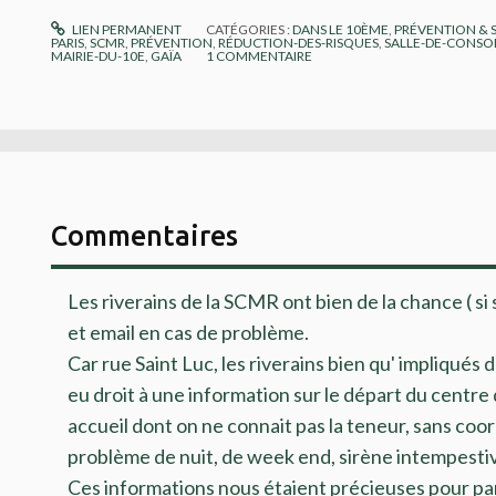
LIEN PERMANENT
CATÉGORIES :
DANS LE 10ÈME
,
PRÉVENTION & 
PARIS
,
SCMR
,
PRÉVENTION
,
RÉDUCTION-DES-RISQUES
,
SALLE-DE-CONS
MAIRIE-DU-10E
,
GAÏA
1
COMMENTAIRE
Commentaires
Les riverains de la SCMR ont bien de la chance ( si s
et email en cas de problème.
Car rue Saint Luc, les riverains bien qu' impliqués 
eu droit à une information sur le départ du centre d
accueil dont on ne connait pas la teneur, sans co
problème de nuit, de week end, sirène intempestive
Ces informations nous étaient précieuses pour pare