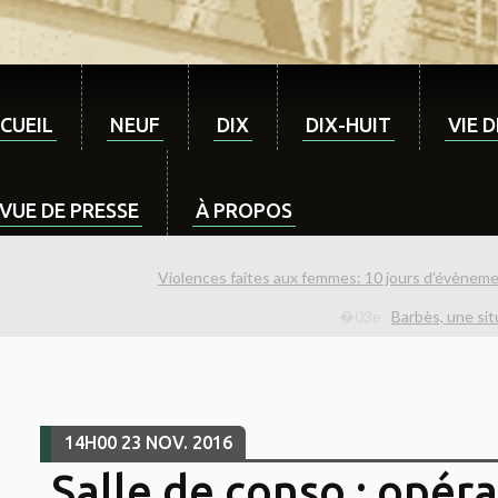
CUEIL
NEUF
DIX
DIX-HUIT
VIE 
VUE DE PRESSE
À PROPOS
Violences faites aux femmes: 10 jours d'évèneme
Barbès, une sit
14H00
23
NOV. 2016
Salle de conso : opér