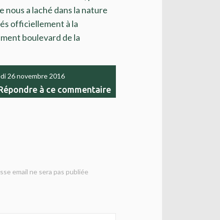
irie nous a laché dans la nature
s officiellement à la
iment boulevard de la
di 26
novembre 2016
Répondre à ce commentaire
sse email ne sera pas publiée