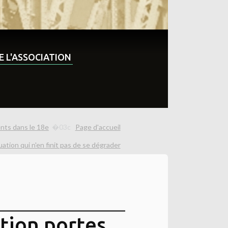
DE L'ASSOCIATION
nts dans le 18e
Page d'accueil
uation qui n'en finit pas de se dégrader
ation portes