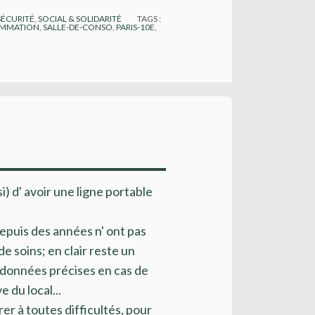
SÉCURITÉ
,
SOCIAL & SOLIDARITÉ
TAGS :
OMMATION
,
SALLE-DE-CONSO
,
PARIS-10E
,
i) d' avoir une ligne portable
depuis des années n' ont pas
e soins; en clair reste un
ordonnées précises en cas de
 du local...
r à toutes difficultés, pour