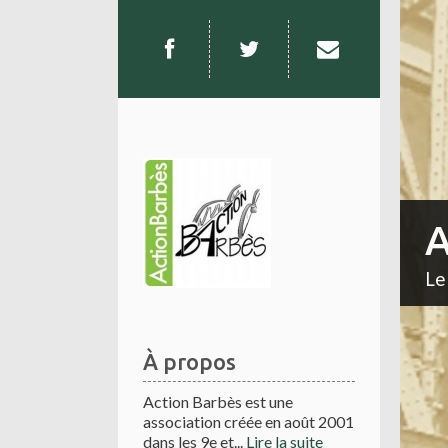
A
Le
À propos
Action Barbès est une
association créée en août 2001
dans les 9e et...
Lire la suite