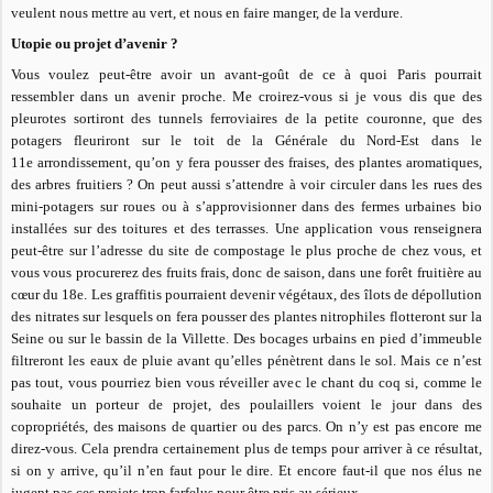
veulent nous mettre au vert, et nous en faire manger, de la verdure.
Utopie ou projet d’avenir ?
Vous voulez peut-être avoir un avant-goût de ce à quoi Paris pourrait
ressembler dans un avenir proche. Me croirez-vous si je vous dis que des
pleurotes sortiront des tunnels ferroviaires de la petite couronne, que des
potagers fleuriront sur le toit de la Générale du Nord-Est dans le
11e arrondissement, qu’on y fera pousser des fraises, des plantes aromatiques,
des arbres fruitiers ? On peut aussi s’attendre à voir circuler dans les rues des
mini-potagers sur roues ou à s’approvisionner dans des fermes urbaines bio
installées sur des toitures et des terrasses. Une application vous renseignera
peut-être sur l’adresse du site de compostage le plus proche de chez vous, et
vous vous procurerez des fruits frais, donc de saison, dans une forêt fruitière au
cœur du 18e. Les graffitis pourraient devenir végétaux, des îlots de dépollution
des nitrates sur lesquels on fera pousser des plantes nitrophiles flotteront sur la
Seine ou sur le bassin de la Villette. Des bocages urbains en pied d’immeuble
filtreront les eaux de pluie avant qu’elles pénètrent dans le sol. Mais ce n’est
pas tout, vous pourriez bien vous réveiller avec le chant du coq si, comme le
souhaite un porteur de projet, des poulaillers voient le jour dans des
copropriétés, des maisons de quartier ou des parcs. On n’y est pas encore me
direz-vous. Cela prendra certainement plus de temps pour arriver à ce résultat,
si on y arrive, qu’il n’en faut pour le dire. Et encore faut-il que nos élus ne
jugent pas ces projets trop farfelus pour être pris au sérieux.