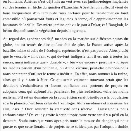
ou lointains. Athènes s’est déjà mis au vert avec ses jardins-refuges implantés
sur des terrains en friche du quartier d'Exarchia. A Seattle, un collectif vient de
faire l'acquisition d'un terrain de trois hectares pour le transformer en forêt
comestible où pousseront fruits et légumes. A terme, elle approvisionnera les
habitants de la ville. Des micro-jardins ont vu le jour à Dakar, et à Bangkok, le
béton disparaît sous la végétation depuis longtemps.
Au regard des expériences déjà menées en la matière sur différents points du
globe, on est tentés de dire qu’une fois de plus, la France arrive après la
bataille, même si celle de l’écologie, espérons-le, n’est pas perdue. Alors plutôt
que le vocable « innovant », qui devient indigeste tant il est mis à toutes les
sauces, aussi indigeste que « durable », « bio » ou encore « présumé » lorsque
les médias parlent d’un coupable, ou d’une victime, peut-être devrions-nous
nous contenter d’utiliser le terme « inédit ». En effet, nous sommes à la traîne,
alors qu’il y a tant à faire. Ce qui serait vraiment innovant serait que les
décideurs s’enhardissent et fassent confiance aux porteurs de projets en
adoptant ceux qui aujourd’hui paraissent les plus audacieux, voire les moins
réalistes. S’il est un domaine où la compétition serait bénéfique à la population
et à la planète, c’est bien celui de l 'écologie. Alors mesdames et messieurs les
élus, osez ! Osez soutenir la créativité sans réserve ! Laissez-nous nous
enthousiasmer ! On veut y croire à cette utopie toute verte car il y a péril en la
demeure. Souhaitons que vous ayez pris toute la mesure du danger qui nous
guette et que cette floraison de projets ne se soldera pas par l’adoption timide