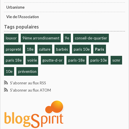
Urbanisme
Vie de l'Association
Tags populaires
louxor
9ème arrondissement
9e
conseil-de-quartier
propreté
18e
culture
barbès
paris 10e
Paris
paris 18e
voirie
goutte-d-or
paris-18e
paris-10e
scmr
10e
prévention
S'abonner au flux RSS
S'abonner au flux ATOM