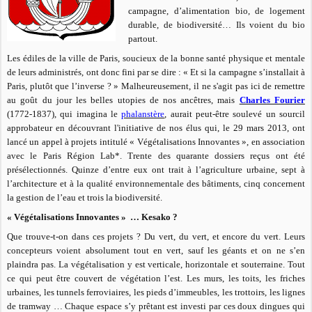
campagne, d’alimentation bio, de logement
durable, de biodiversité… Ils voient du bio
partout.
Les édiles de la ville de Paris, soucieux de la bonne santé physique et mentale
de leurs administrés, ont donc fini par se dire : « Et si la campagne s’installait à
Paris, plutôt que l’inverse ? » Malheureusement, il ne s'agit pas ici de remettre
au goût du jour les belles utopies de nos ancêtres, mais
Charles Fourier
(1772-1837), qui imagina le
phalanstère
, aurait peut-être soulevé un sourcil
approbateur en découvrant l'initiative de nos élus qui, le 29 mars 2013, ont
lancé un appel à projets intitulé « Végétalisations Innovantes », en association
avec le Paris Région Lab*. Trente des quarante dossiers reçus ont été
présélectionnés. Quinze d’entre eux ont trait à l’agriculture urbaine, sept à
l’architecture et à la qualité environnementale des bâtiments, cinq concernent
la gestion de l’eau et trois la biodiversité.
« Végétalisations Innovantes » … Kesako ?
Que trouve-t-on dans ces projets ? Du vert, du vert, et encore du vert. Leurs
concepteurs voient absolument tout en vert, sauf les géants et on ne s’en
plaindra pas. La végétalisation y est verticale, horizontale et souterraine. Tout
ce qui peut être couvert de végétation l’est. Les murs, les toits, les friches
urbaines, les tunnels ferroviaires, les pieds d’immeubles, les trottoirs, les lignes
de tramway … Chaque espace s’y prêtant est investi par ces doux dingues qui