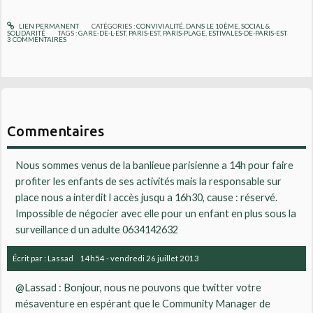
LIEN PERMANENT
CATÉGORIES :
CONVIVIALITÉ
,
DANS LE 10ÈME
,
SOCIAL &
SOLIDARITÉ
TAGS :
GARE-DE-L-EST
,
PARIS-EST
,
PARIS-PLAGE
,
ESTIVALES-DE-PARIS-EST
3
COMMENTAIRES
Commentaires
Nous sommes venus de la banlieue parisienne a 14h pour faire
profiter les enfants de ses activités mais la responsable sur
place nous a interdit l accès jusqu a 16h30, cause : réservé.
Impossible de négocier avec elle pour un enfant en plus sous la
surveillance d un adulte 0634142632
Écrit par :
Lassad
14h54
-
vendredi 26
juillet 2013
@Lassad : Bonjour, nous ne pouvons que twitter votre
mésaventure en espérant que le Community Manager de