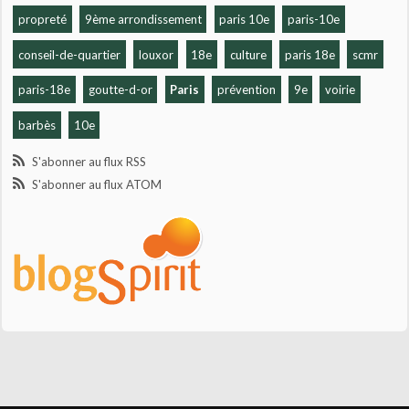
propreté
9ème arrondissement
paris 10e
paris-10e
conseil-de-quartier
louxor
18e
culture
paris 18e
scmr
paris-18e
goutte-d-or
Paris
prévention
9e
voirie
barbès
10e
S'abonner au flux RSS
S'abonner au flux ATOM