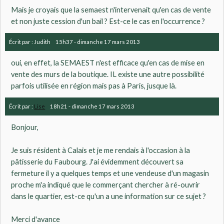
Mais je croyais que la semaest n'intervenait qu'en cas de vente
et non juste cession d'un bail ? Est-ce le cas en l'occurrence ?
Écrit par :
Judith
15h37
-
dimanche 17
mars 2013
oui, en effet, la SEMAEST n'est efficace qu'en cas de mise en
vente des murs de la boutique. IL existe une autre possibilité
parfois utilisée en région mais pas à Paris, jusque là.
Écrit par :
Lise
18h21
-
dimanche 17
mars 2013
Bonjour,
Je suis résident à Calais et je me rendais à l'occasion à la
pâtisserie du Faubourg. J'ai évidemment découvert sa
fermeture il y a quelques temps et une vendeuse d'un magasin
proche m'a indiqué que le commerçant chercher à ré-ouvrir
dans le quartier, est-ce qu'un a une information sur ce sujet ?
Merci d'avance