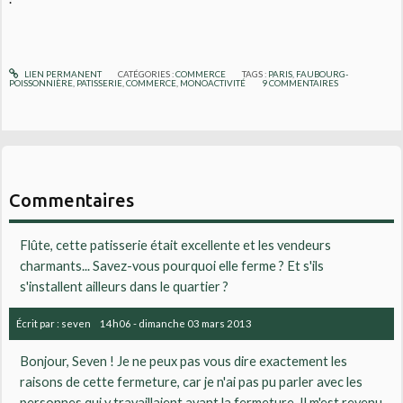
LIEN PERMANENT
CATÉGORIES :
COMMERCE
TAGS :
PARIS
,
FAUBOURG-
POISSONNIÈRE
,
PATISSERIE
,
COMMERCE
,
MONOACTIVITÉ
9
COMMENTAIRES
Commentaires
Flûte, cette patisserie était excellente et les vendeurs
charmants... Savez-vous pourquoi elle ferme ? Et s'ils
s'installent ailleurs dans le quartier ?
Écrit par :
seven
14h06
-
dimanche 03
mars 2013
Bonjour, Seven ! Je ne peux pas vous dire exactement les
raisons de cette fermeture, car je n'ai pas pu parler avec les
personnes qui y travaillaient avant la fermeture. Il m'est revenu