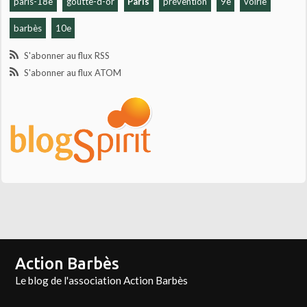
paris-18e
goutte-d-or
Paris
prévention
9e
voirie
barbès
10e
S'abonner au flux RSS
S'abonner au flux ATOM
Action Barbès
Le blog de l'association Action Barbès