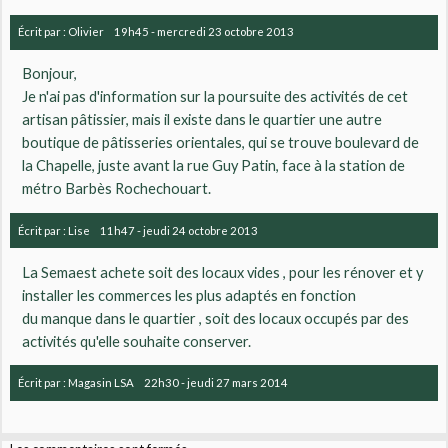
Écrit par :
Olivier
19h45
-
mercredi 23
octobre 2013
Bonjour,
Je n'ai pas d'information sur la poursuite des activités de cet
artisan pâtissier, mais il existe dans le quartier une autre
boutique de pâtisseries orientales, qui se trouve boulevard de
la Chapelle, juste avant la rue Guy Patin, face à la station de
métro Barbès Rochechouart.
Écrit par :
Lise
11h47
-
jeudi 24
octobre 2013
La Semaest achete soit des locaux vides , pour les rénover et y
installer les commerces les plus adaptés en fonction
du manque dans le quartier , soit des locaux occupés par des
activités qu'elle souhaite conserver.
Écrit par :
Magasin LSA
22h30
-
jeudi 27
mars 2014