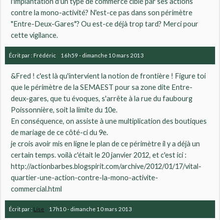
l'implantation d'un type de commerce ciblé par ses actions
contre la mono-activité? N'est-ce pas dans son périmètre
"Entre-Deux-Gares"? Ou est-ce déjà trop tard? Merci pour
cette vigilance.
Écrit par :
Frédéric
16h59
-
dimanche 10
mars 2013
&Fred ! c'est là qu'intervient la notion de frontière ! Figure toi
que le périmètre de la SEMAEST pour sa zone dite Entre-
deux-gares, que tu évoques, s'arrête à la rue du faubourg
Poissonnière, soit la limite du 10e.
En conséquence, on assiste à une multiplication des boutiques
de mariage de ce côté-ci du 9e.
je crois avoir mis en ligne le plan de ce périmètre il y a déjà un
certain temps. voilà c'était le 20 janvier 2012, et c'est ici :
http://actionbarbes.blogspirit.com/archive/2012/01/17/vital-
quartier-une-action-contre-la-mono-activite-
commercial.html
Écrit par :
Lise
17h10
-
dimanche 10
mars 2013