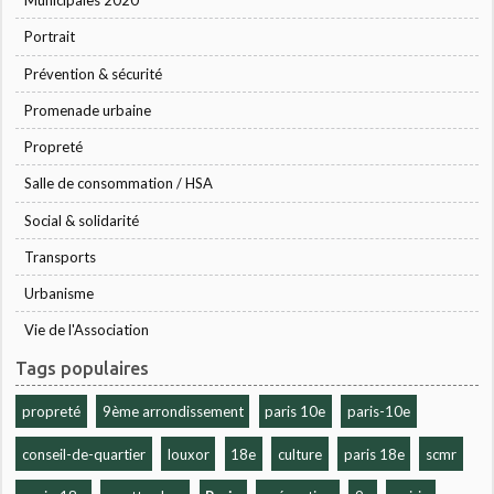
Municipales 2020
Portrait
Prévention & sécurité
Promenade urbaine
Propreté
Salle de consommation / HSA
Social & solidarité
Transports
Urbanisme
Vie de l'Association
Tags populaires
propreté
9ème arrondissement
paris 10e
paris-10e
conseil-de-quartier
louxor
18e
culture
paris 18e
scmr