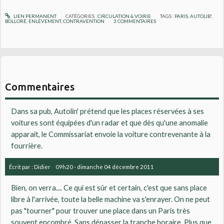
LIEN PERMANENT
CATÉGORIES :
CIRCULATION & VOIRIE
TAGS :
PARIS
,
AUTOLIB'
,
BOLLORÉ
,
ENLÈVEMENT
,
CONTRAVENTION
3
COMMENTAIRES
Commentaires
Dans sa pub, Autolin' prétend que les places réservées à ses
voitures sont équipées d'un radar et que dès qu'une anomalie
apparait, le Commissariat envoie la voiture contrevenante à la
fourrière.
Écrit par :
Didier
09h20
-
dimanche 04
décembre 2011
Bien, on verra.... Ce qui est sûr et certain, c'est que sans place
libre à l'arrivée, toute la belle machine va s'enrayer. On ne peut
pas "tourner" pour trouver une place dans un Paris très
souvent encombré. Sans dépasser la tranche horaire. Plus que