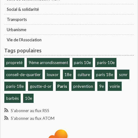
Social & solidarité
Transports
Urbanisme
Vie de l'Association
Tags populaires
propreté
9ème arrondissement
paris 10e
paris-10e
conseil-de-quartier
louxor
18e
culture
paris 18e
scmr
paris-18e
goutte-d-or
Paris
prévention
9e
voirie
barbès
10e
S'abonner au flux RSS
S'abonner au flux ATOM