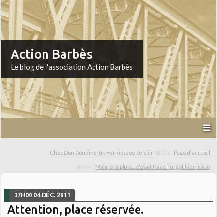
Action Barbès
Le blog de l'association Action Barbès
Chez Don Doudine, un vernissage ce soir
Page d'accueil
Malgré la pluie... c'était Place Turgot hier matin
07H00
04
DÉC. 2011
Attention, place réservée.