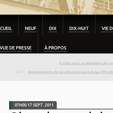
CUEIL
NEUF
DIX
DIX-HUIT
VIE 
VUE DE PRESSE
À PROPOS
A Paris aussi, on dénombre des mo
Aménagements de sécurité de la rue du 8 mai 1945 devan
07H00
17
SEPT. 2011