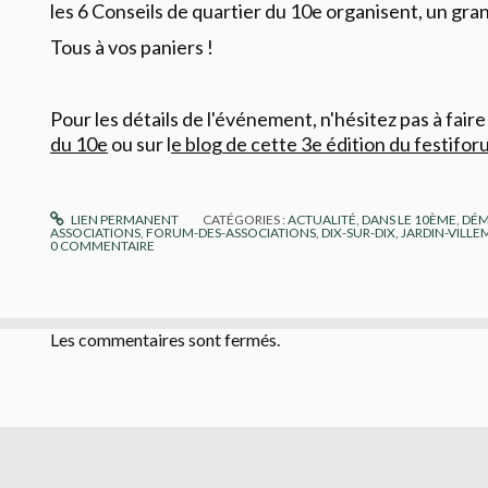
les 6 Conseils de quartier du 10e organisent, un gra
Tous à vos paniers !
Pour les détails de l'événement, n'hésitez pas à faire
du 10e
ou sur l
e blog de cette 3e édition du festiforu
LIEN PERMANENT
CATÉGORIES :
ACTUALITÉ
,
DANS LE 10ÈME
,
DÉM
ASSOCIATIONS
,
FORUM-DES-ASSOCIATIONS
,
DIX-SUR-DIX
,
JARDIN-VILLE
0
COMMENTAIRE
Les commentaires sont fermés.