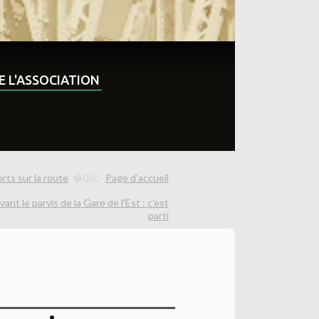
DE L'ASSOCIATION
rts sur la route
Page d'accueil
t le parvis de la Gare de l'Est : c'est
parti