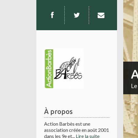
A
Le
À propos
Action Barbès est une
association créée en août 2001
dans les 9e et...
Lire la suite