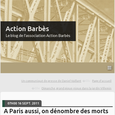
Action Barbès
Le blog de l'association Action Barbès
Un communiqué de presse de Daniel Vaillant
Page d'accueil
Dimanche, grand pique-nique dans la jardin Villemin
07H00
16
SEPT. 2011
A Paris aussi, on dénombre des morts