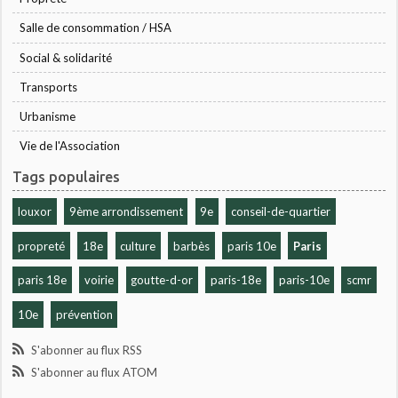
Salle de consommation / HSA
Social & solidarité
Transports
Urbanisme
Vie de l'Association
Tags populaires
louxor
9ème arrondissement
9e
conseil-de-quartier
propreté
18e
culture
barbès
paris 10e
Paris
paris 18e
voirie
goutte-d-or
paris-18e
paris-10e
scmr
10e
prévention
S'abonner au flux RSS
S'abonner au flux ATOM