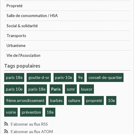
Propreté
Salle de consommation / HSA
Social & solidarité
Transports
Urbanisme
Vie de l'Association
Tags populaires
paris 18e
goutte-d-or
paris-10e
9e
conseil-de-quartier
paris 10e
paris-18e
Paris
scmr
louxor
9ème arrondissement
barbès
culture
propreté
10e
voirie
prévention
18e
S'abonner au flux RSS
S'abonner au flux ATOM