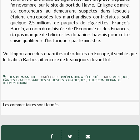
fin novembre sur le site du port du Havre. En ligne de mire,
six conteneurs au demeurant suspetcs dans lesquels
étaient entreposées les marchandises contrefaites, soit
quelque 2,5 millions de paquets de cigarettes. François
Baroin, au nom du ministère de l’Economie et des Finances,
n’a pas manqué de féliciter les douaniers havrais pour cette
saisie qualifiée « d’historique » par le ministre.
Vu l'importance des quantités introduites en Europe, il semble que
le trafic à Barbès ait encore de beaux jours devant lui.
LIEN PERMANENT
CATÉGORIES :
PRÉVENTION & SÉCURITÉ
TAGS :
PARIS
,
18E
,
BARBÈS
,
TRAFIC
,
CIGARETTES
,
SAISIES DES DOUANES
,
TF1
,
TABAC
,
CONTREBANDE
0
COMMENTAIRE
Les commentaires sont fermés.