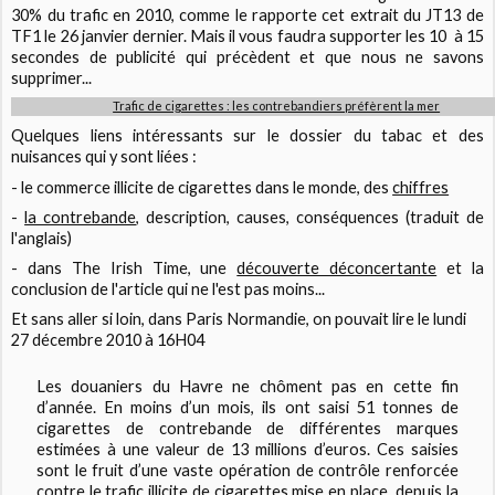
30% du trafic en 2010, comme le rapporte cet extrait du JT13 de
TF1 le 26 janvier dernier. Mais il vous faudra supporter les 10 à 15
secondes de publicité qui précèdent et que nous ne savons
supprimer...
Trafic de cigarettes : les contrebandiers préfèrent la mer
Quelques liens intéressants sur le dossier du tabac et des
nuisances qui y sont liées :
- le commerce illicite de cigarettes dans le monde, des
chiffres
-
la contrebande
, description, causes, conséquences (traduit de
l'anglais)
- dans The Irish Time, une
découverte déconcertante
et la
conclusion de l'article qui ne l'est pas moins...
Et sans aller si loin, dans Paris Normandie, on pouvait lire le lundi
27 décembre 2010 à 16H04
Les douaniers du Havre ne chôment pas en cette fin
d’année. En moins d’un mois, ils ont saisi 51 tonnes de
cigarettes de contrebande de différentes marques
estimées à une valeur de 13 millions d’euros. Ces saisies
sont le fruit d’une vaste opération de contrôle renforcée
contre le trafic illicite de cigarettes mise en place depuis la