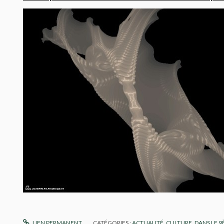
LIEN PERMANENT
CATÉGORIES :
ACTUALITÉ
,
CULTURE
,
DANS LE 