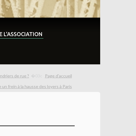
DE L'ASSOCIATION
ndriers de rue ?
Page d'accueil
n frein à la hausse des loyers à Paris