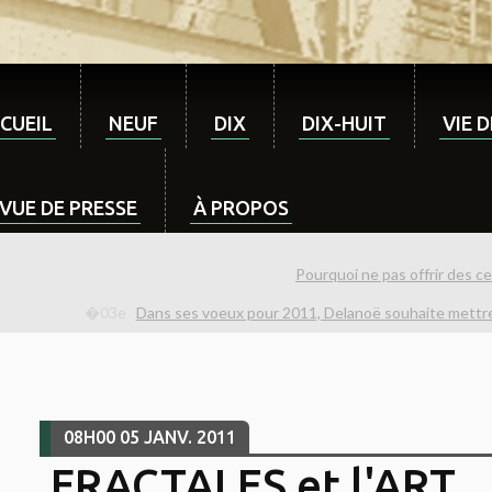
CUEIL
NEUF
DIX
DIX-HUIT
VIE 
VUE DE PRESSE
À PROPOS
Pourquoi ne pas offrir des ce
Dans ses voeux pour 2011, Delanoë souhaite mettre u
08H00
05
JANV. 2011
FRACTALES et l'ART