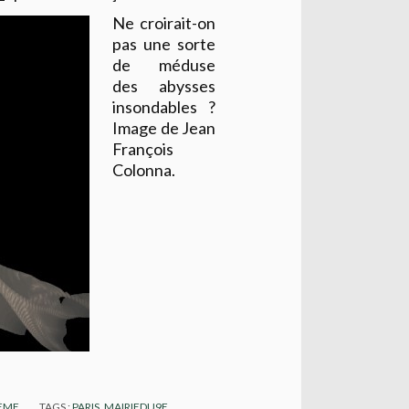
Ne croirait-on
pas une sorte
de méduse
des abysses
insondables ?
Image de Jean
François
Colonna.
9ÈME
TAGS :
PARIS
,
MAIRIEDU9E
,