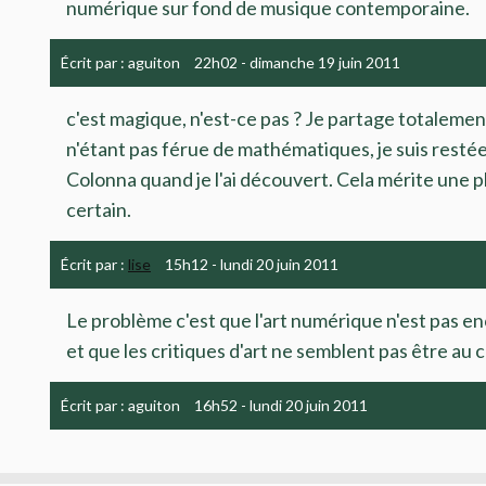
numérique sur fond de musique contemporaine.
Écrit par :
aguiton
22h02
-
dimanche 19
juin 2011
c'est magique, n'est-ce pas ? Je partage totalemen
n'étant pas férue de mathématiques, je suis resté
Colonna quand je l'ai découvert. Cela mérite une p
certain.
Écrit par :
lise
15h12
-
lundi 20
juin 2011
Le problème c'est que l'art numérique n'est pas e
et que les critiques d'art ne semblent pas être au c
Écrit par :
aguiton
16h52
-
lundi 20
juin 2011