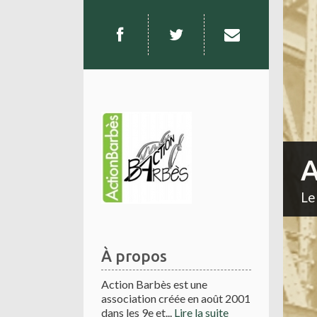
A
Le
À propos
Action Barbès est une
association créée en août 2001
dans les 9e et...
Lire la suite