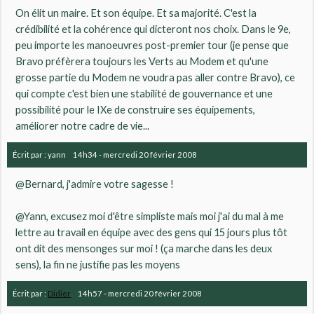
On élit un maire. Et son équipe. Et sa majorité. C'est la
crédibilité et la cohérence qui dicteront nos choix. Dans le 9e,
peu importe les manoeuvres post-premier tour (je pense que
Bravo préfèrera toujours les Verts au Modem et qu'une
grosse partie du Modem ne voudra pas aller contre Bravo), ce
qui compte c'est bien une stabilité de gouvernance et une
possibilité pour le IXe de construire ses équipements,
améliorer notre cadre de vie...
Écrit par :
yann
14h34
-
mercredi 20
février 2008
@Bernard, j'admire votre sagesse !
@Yann, excusez moi d'être simpliste mais moi j'ai du mal à me
lettre au travail en équipe avec des gens qui 15 jours plus tôt
ont dit des mensonges sur moi ! (ça marche dans les deux
sens), la fin ne justifie pas les moyens
Écrit par :
Didier
14h57
-
mercredi 20
février 2008