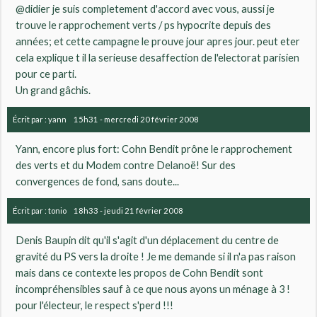
@didier je suis completement d'accord avec vous, aussi je
trouve le rapprochement verts / ps hypocrite depuis des
années; et cette campagne le prouve jour apres jour. peut eter
cela explique t il la serieuse desaffection de l'electorat parisien
pour ce parti.
Un grand gâchis.
Écrit par :
yann
15h31
-
mercredi 20
février 2008
Yann, encore plus fort: Cohn Bendit prône le rapprochement
des verts et du Modem contre Delanoë! Sur des
convergences de fond, sans doute...
Écrit par :
tonio
18h33
-
jeudi 21
février 2008
Denis Baupin dit qu'il s'agit d'un déplacement du centre de
gravité du PS vers la droite ! Je me demande si il n'a pas raison
mais dans ce contexte les propos de Cohn Bendit sont
incompréhensibles sauf à ce que nous ayons un ménage à 3 !
pour l'électeur, le respect s'perd !!!