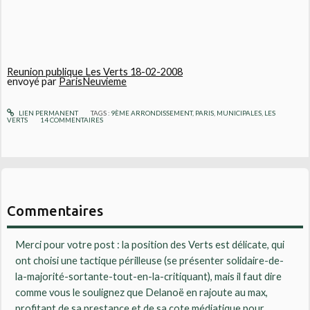
Reunion publique Les Verts 18-02-2008
envoyé par
ParisNeuvieme
LIEN PERMANENT
TAGS :
9ÈME ARRONDISSEMENT
,
PARIS
,
MUNICIPALES
,
LES
VERTS
14
COMMENTAIRES
Commentaires
Merci pour votre post : la position des Verts est délicate, qui
ont choisi une tactique périlleuse (se présenter solidaire-de-
la-majorité-sortante-tout-en-la-critiquant), mais il faut dire
comme vous le soulignez que Delanoë en rajoute au max,
profitant de sa prestance et de sa cote médiatique pour