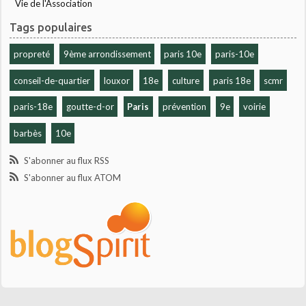
Vie de l'Association
Tags populaires
propreté
9ème arrondissement
paris 10e
paris-10e
conseil-de-quartier
louxor
18e
culture
paris 18e
scmr
paris-18e
goutte-d-or
Paris
prévention
9e
voirie
barbès
10e
S'abonner au flux RSS
S'abonner au flux ATOM