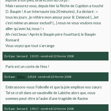
impose à son pied, la direction du corps !
Mais rassurez vous, depuis hier la flèche de Cupidon a touché
D. Baupin ! A un Internaute (via 20 minutes) , il a déclaré : «
tous les jours , je réitère mon amour pour B. Delanoë (…)et
c’est même un amour exclusif (…) nous ne vous voulons nous
allier qu’avec lui, nous ! »
Ah c’est beau ! Après le Baupin père fouettard, le Baupin
Ronsard
Vous voyez que tout s’arrange
Écrit par :
bernard
11h55
-
vendredi 22
février 2008
Paris est un conte de fées !
Écrit par :
Didier
12h24
-
vendredi 22
février 2008
Embrassons-nous Folleville et que la joie emplisse nos cœurs
Tel se croit dans un vaudeville de Labiche alors que, nous
sommes peut-être à l’aube d’une tragédie de Racine
Écrit par :
bernard
15h17
-
vendredi 22
février 2008