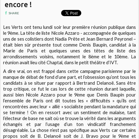
encore !
SHARE
Les Verts ont tenu lundi soir leur première réunion publique dans
le 9ème. La tête de liste Nicole Azzaro - accompagnée de quelques
uns de ses colistiers dont Nadia Prête et Jean Bernard Peyronel –
était bien sûr présente tout comme Denis Baupin, candidat à la
Marie de Paris et quelques unes des têtes de liste des
arrondissements voisins, notamment le 8ème et le 10ème. La
réunion avait lieu cité Chaptal, dans le petit théâtre d’IVT.
A dire vrai, on est frappé dans cette campagne parisienne par le
manque de débat de fond d’une part, et l’obsession qu’ont tous les
candidats à se situer par rapport à Bertrand Delanoë. Sans être
trop critique, ce fut le cas lors de cette réunion durant laquelle,
aussi bien Nicole Azzaro pour le 9ème que Denis Baupin pour
l’ensemble de Paris ont dit toutes les « difficultés » qu’ils ont
rencontrées avec leur « allié » socialiste pendant la mandature qui
se termine ! On en ressort avec un sentiment de malaise, tant
l’électeur de base ne sait où se trouve la vérité dans les arguments
échangés et par l’usage d’un ton vindicatif franchement
désagréable. La chose n’est pas spécifique aux Verts car certains
propos soit de B. Delanoë soit de J. Bravo pour le 9ème et