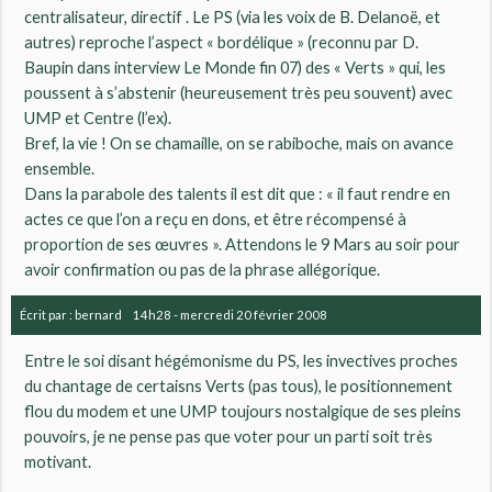
centralisateur, directif . Le PS (via les voix de B. Delanoë, et
autres) reproche l’aspect « bordélique » (reconnu par D.
Baupin dans interview Le Monde fin 07) des « Verts » qui, les
poussent à s’abstenir (heureusement très peu souvent) avec
UMP et Centre (l’ex).
Bref, la vie ! On se chamaille, on se rabiboche, mais on avance
ensemble.
Dans la parabole des talents il est dit que : « il faut rendre en
actes ce que l’on a reçu en dons, et être récompensé à
proportion de ses œuvres ». Attendons le 9 Mars au soir pour
avoir confirmation ou pas de la phrase allégorique.
Écrit par :
bernard
14h28
-
mercredi 20
février 2008
Entre le soi disant hégémonisme du PS, les invectives proches
du chantage de certaisns Verts (pas tous), le positionnement
flou du modem et une UMP toujours nostalgique de ses pleins
pouvoirs, je ne pense pas que voter pour un parti soit très
motivant.