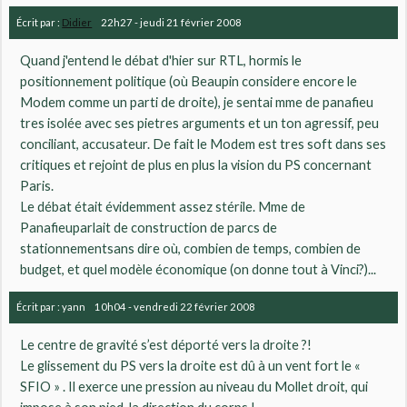
Écrit par :
Didier
22h27
-
jeudi 21
février 2008
Quand j'entend le débat d'hier sur RTL, hormis le
positionnement politique (où Beaupin considere encore le
Modem comme un parti de droite), je sentai mme de panafieu
tres isolée avec ses pietres arguments et un ton agressif, peu
conciliant, accusateur. De fait le Modem est tres soft dans ses
critiques et rejoint de plus en plus la vision du PS concernant
Paris.
Le débat était évidemment assez stérile. Mme de
Panafieuparlait de construction de parcs de
stationnementsans dire où, combien de temps, combien de
budget, et quel modèle économique (on donne tout à Vinci?)...
Écrit par :
yann
10h04
-
vendredi 22
février 2008
Le centre de gravité s’est déporté vers la droite ?!
Le glissement du PS vers la droite est dû à un vent fort le «
SFIO » . Il exerce une pression au niveau du Mollet droit, qui