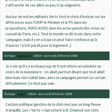
s'affranchir de ces alliés un peu trop exigeants.
Autour de moi les militants Verts font le choix d'insister sur les
différences avec l'UMP le Modem et le PS dans les
propositions, MAIS AUSSI dans les actes passés (les votes au
conseil de Paris, etc.). Tout le monde se dit écolo dans cette
campagne, mais il y en a à qui on peut faire confiance qu'à
d'autres ! (c'est pareil pour le logement...)
Écrit par :
kawouede
10h14
-
mercredi 20
février 2008
Je crois qu'il y a eu beaucoup de frustrations accumulées au
cours de la mandature - on allait partout disant que tout allait
bien mais rien n'allait bien, alors la campagne permet un certain
défoulement. Ce n'est pas sain.
Écrit par :
Didier
10h41
-
mercredi 20
février 2008
L’action politique (gestion de la cité) n’est pas un long fleuve
tranquille. Les « Verts » reprochent à B. Delanoë son côté