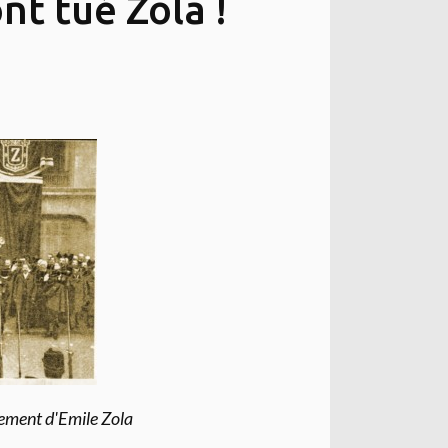
nt tué Zola !
rrement d'Emile Zola