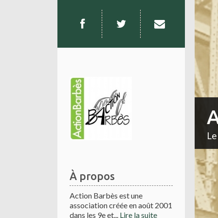
A
Le
À propos
Action Barbès est une
association créée en août 2001
dans les 9e et...
Lire la suite