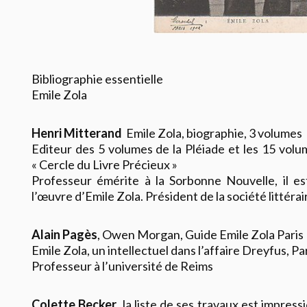
Bibliographie essentielle
Emile Zola
Henri Mitterand
Emile Zola
,
biographie, 3 volumes
Editeur des 5 volumes de la Pléiade et les 15 vo
« Cercle du Livre Précieux »
Professeur émérite à la Sorbonne Nouvelle, il est
l’œuvre d’Emile Zola. Président de la société littéra
Alain Pagès
, Owen Morgan,
Guide Emile Zola
Paris 
Emile Zola, un intellectuel dans l’affaire Dreyfus,
Par
Professeur à l’université de Reims
Colette Becker
, la liste de ses travaux est impres