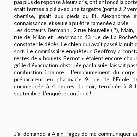
pas plus de réponse à leurs cris, ont enfoncé la por
était fermée à clé avec une targette (porte à 2 vent
chemise, gisait aux pieds du lit. Alexandrine é
connaissance, et seule a pu être ramenée à la vie.
Les docteurs Bermann , 2 rue Nouvelle ( ?), Main,
rue de Milan et Lenormand 43 rue de La Rochef
constater le décès. Le chien qui avait passé la nuit
sort. Le commissaire enquêteur Geoffroy a const
restes de « boulets Bernot »
étaient encore chaud
grille d’évacuation obstruée par la suie, laissait pa
combustion inodore… L’embaumement du corps 
préparateur en pharmacie 9 rue de l’Ecole d
commencée à 4 heures du soir, terminée à 8 h
septembre. L’enquête continue !
J’ai demandé à
Alain Pagès
de me communiquer un 