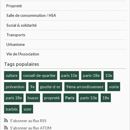
Propreté
Salle de consommation / HSA
Social & solidarité
Transports
Urbanisme
Vie de l'Association
Tags populaires
culture
conseil-de-quartier
paris 10e
paris-18e
10e
prévention
9e
goutte-d-or
9ème arrondissement
voirie
paris 18e
louxor
propreté
Paris
paris-10e
18e
barbès
scmr
S'abonner au flux RSS
S'abonner au flux ATOM