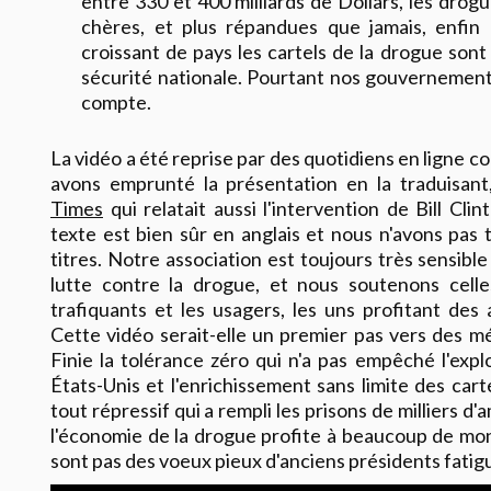
entre 330 et 400 milliards de Dollars, les dro
chères, et plus répandues que jamais, enfin
croissant de pays les cartels de la drogue sont
sécurité nationale. Pourtant nos gouvernement
compte.
La vidéo a été reprise par des quotidiens en ligne
avons emprunté la présentation en la traduisan
Times
qui relatait aussi l'intervention de Bill Cli
texte est bien sûr en anglais et nous n'avons pas
titres. Notre association est toujours très sensibl
lutte contre la drogue, et nous soutenons cell
trafiquants et les usagers, les uns profitant des 
Cette vidéo serait-elle un premier pas vers des m
Finie la tolérance zéro qui n'a pas empêché l'exp
États-Unis et l'enrichissement sans limite des carte
tout répressif qui a rempli les prisons de milliers d
l'économie de la drogue profite à beaucoup de mon
sont pas des voeux pieux d'anciens présidents fatig