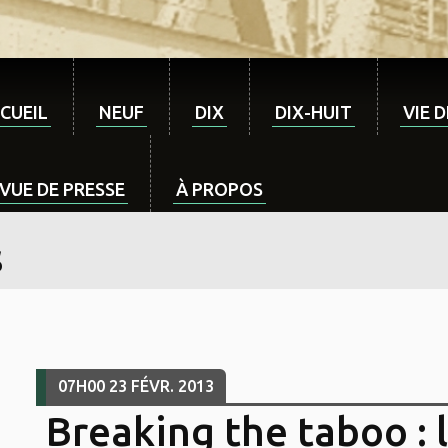
CUEIL
NEUF
DIX
DIX-HUIT
VIE 
VUE DE PRESSE
À PROPOS
s
07H00
23
FÉVR. 2013
Breaking the taboo : 