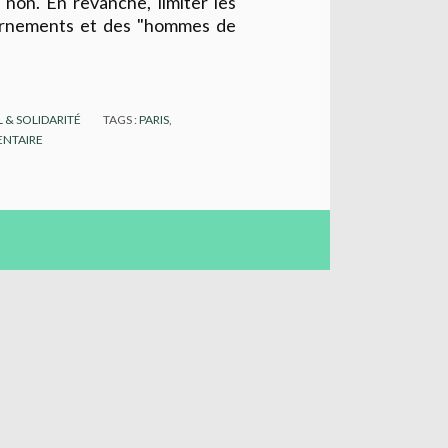
 non. En revanche, limiter les
vernements et des "hommes de
 & SOLIDARITÉ
TAGS :
PARIS
,
NTAIRE