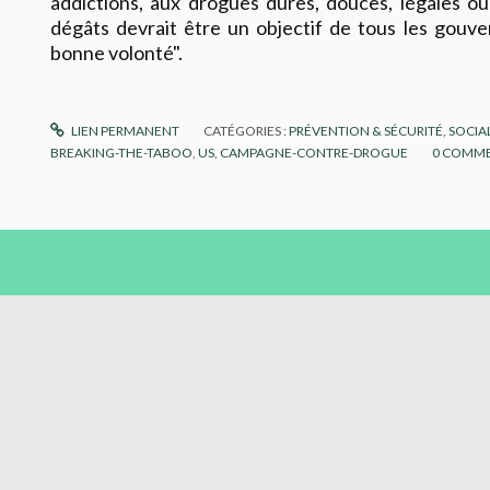
addictions, aux drogues dures, douces, légales ou
dégâts devrait être un objectif de tous les gou
bonne volonté".
LIEN PERMANENT
CATÉGORIES :
PRÉVENTION & SÉCURITÉ
,
SOCIAL
BREAKING-THE-TABOO
,
US
,
CAMPAGNE-CONTRE-DROGUE
0
COMME