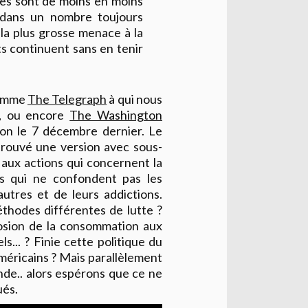
gues sont de moins en moins
 dans un nombre toujours
 la plus grosse menace à la
s continuent sans en tenir
 comme
The Telegraph
à qui nous
t, ou encore
The Washington
nton le 7 décembre dernier. Le
 trouvé une version avec sous-
e aux actions qui concernent la
es qui ne confondent pas les
autres et de leurs addictions.
éthodes différentes de lutte ?
losion de la consommation aux
ls... ? Finie cette politique du
'américains ? Mais parallèlement
de.. alors espérons que ce ne
ués.