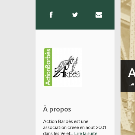
A
Le
À propos
Action Barbès est une
association créée en août 2001
dans les 9e et...
Lire la suite