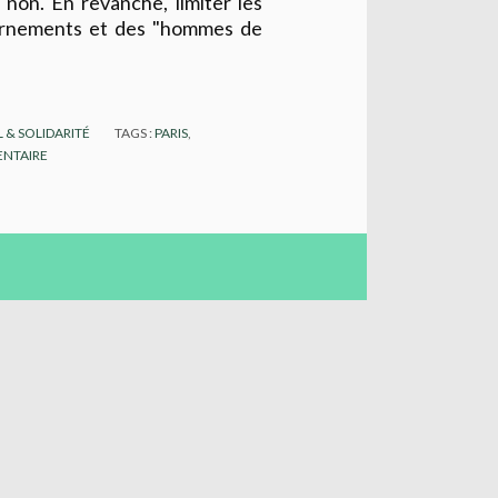
 non. En revanche, limiter les
vernements et des "hommes de
 & SOLIDARITÉ
TAGS :
PARIS
,
NTAIRE