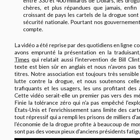
entre 330 et 400 milliards de Dollars, les dro
chères, et plus répandues que jamais, enfin
croissant de pays les cartels de la drogue sont
sécurité nationale. Pourtant nos gouvernement
compte.
La vidéo a été reprise par des quotidiens en ligne
avons emprunté la présentation en la traduisan
Times
qui relatait aussi l'intervention de Bill Cli
texte est bien sûr en anglais et nous n'avons pas
titres. Notre association est toujours très sensibl
lutte contre la drogue, et nous soutenons cell
trafiquants et les usagers, les uns profitant des 
Cette vidéo serait-elle un premier pas vers des m
Finie la tolérance zéro qui n'a pas empêché l'exp
États-Unis et l'enrichissement sans limite des carte
tout répressif qui a rempli les prisons de milliers d
l'économie de la drogue profite à beaucoup de mon
sont pas des voeux pieux d'anciens présidents fatig