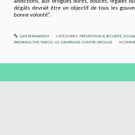
addictions, aux drogues dures, douces, légales ou
dégâts devrait être un objectif de tous les gou
bonne volonté".
LIEN PERMANENT
CATÉGORIES :
PRÉVENTION & SÉCURITÉ
,
SOCIAL
BREAKING-THE-TABOO
,
US
,
CAMPAGNE-CONTRE-DROGUE
0
COMME