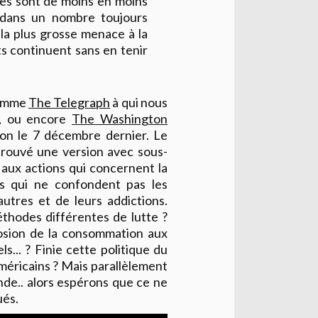
gues sont de moins en moins
 dans un nombre toujours
 la plus grosse menace à la
s continuent sans en tenir
 comme
The Telegraph
à qui nous
t, ou encore
The Washington
nton le 7 décembre dernier. Le
 trouvé une version avec sous-
e aux actions qui concernent la
es qui ne confondent pas les
autres et de leurs addictions.
éthodes différentes de lutte ?
losion de la consommation aux
ls... ? Finie cette politique du
'américains ? Mais parallèlement
de.. alors espérons que ce ne
ués.