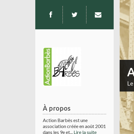
A
Le
À propos
Action Barbès est une
association créée en août 2001
dans les 9e et...
Lire la suite