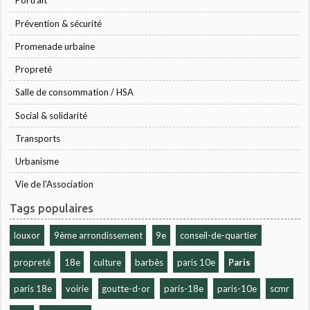
Portrait
Prévention & sécurité
Promenade urbaine
Propreté
Salle de consommation / HSA
Social & solidarité
Transports
Urbanisme
Vie de l'Association
Tags populaires
louxor
9ème arrondissement
9e
conseil-de-quartier
propreté
18e
culture
barbès
paris 10e
Paris
paris 18e
voirie
goutte-d-or
paris-18e
paris-10e
scmr