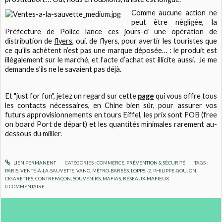
Comme aucune action ne
peut être négligée, la
Préfecture de Police lance ces jours-ci une opération de
distribution de
flyers
, oui, de flyers, pour avertir les touristes que
ce qu’ils achètent n’est pas une marque déposée… : le produit est
illégalement sur le marché, et l’acte d’achat est illicite aussi. Je me
demande s’ils ne le savaient pas déjà.
Et "just for fun", jetez un regard sur cette
page
qui vous offre tous
les contacts nécessaires, en Chine bien sûr, pour assurer vos
futurs approvisionnements en tours Eiffel, les prix sont FOB (free
on board Port de départ) et les quantités minimales rarement au-
dessous du millier.
LIEN PERMANENT
CATÉGORIES :
COMMERCE
,
PRÉVENTION & SÉCURITÉ
TAGS :
PARIS
,
VENTE-À-LA-SAUVETTE
,
VANO
,
MÉTRO-BARBÈS
,
LOPPSI-2
,
PHILIPPE-GOUJON
,
CIGARETTES
,
CONTREFAÇON
,
SOUVENIRS
,
MAFIAS
,
RÉSEAUX-MAFIEUX
0
COMMENTAIRE