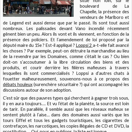
situé non loin, sur le
boulevard de La
Chapelle, la présence des
vendeurs de Marlboro et
de Legend est aussi dense que par le passé. Ils sont tout aussi
nombreux. Les palissades devant Vano incendié récemment
gênent bien un peu. Alors ils vont et ils viennent, en fonction de la
présence des policiers. Et l’amendement de loi proposé par la
député maire du 15e ? Est-il appliqué ?
Loppsi 2
a-t-elle fait avancé
les choses ? Par exemple, peut-on détruire la marchandise au lieu
de la revendre par les Domaines, comme c’était le cas ? Ou bien
doit-on s’accoutumer à la libre circulation des biens et des
produits, et courir derrière les filières mafieuses à travers
lesquelles ils sont commercialisés ? Loppsi a d’autres chats à
fouetter malheureusement, souvenons-nous à ce propos des
débats houleux
(surenchère sécuritaire ?) qui ont accompagné les
discussions autour de son adoption.
C’est sûr que des pauvres types qui cherchent à gagner trois sous,
il y en aura toujours…. Et vu l’état de la planète, la source est loin
de tarir. En parallèle, il semble aussi que les réseaux mafieux se
sentent plutôt à l’aise… dans des domaines aussi variés que les
tours Eiffel et tous les gadgets touristiques, les cigarettes de
contrefaçon, les narcotiques, les copies illégales de CD et DVD, la
prostitution…. Oui, nous en oublions, la liste est longue.