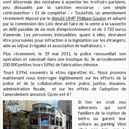
sont désormais des centaines à arpenter les trottoirs parisiens,
peu dissuadés par la sanction encourue : une simple
contravention » Et de compléter : « Toutefois, un amendement
récemment déposé par le
député UMP Philippe Goujon
et adopté
par la commission des Lois devrait faire de la vente à la sauvette
un délit passible de six mois d’emprisonnement et de 3 750 euros
d’amende. Les personnes interpellées, quant à elles, devraient
être poursuivies pour infraction à la législation sur les étrangers,
aide au séjour irrégulier et association de malfaiteurs. »
Plus récemment, le 19 mai 2011, la police renouvellait son
opération et saissisait dans une boutique du 3e arrondissement
200 000 petites tours Eiffel, de fabrication chinoise.
Tours EIffel, souvenirs là et/ou cigarettes ici... Nous pouvons
maintenant nous interroger légitimement sur les efforts de la
police et de la collaboration entre police, justice, douanes,
administration fiscale, et sur les effets de l’adoption de
l’amendement annoncé. Qu’en est-il ?
Si l’on en croit nos
adhérents qui sont
familiers de la station de
métro ou garent leur
voiture au parking Vinci