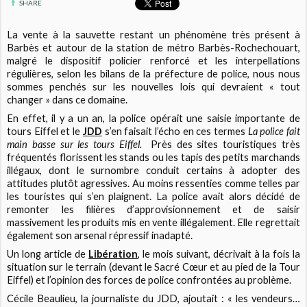
SHARE
La vente à la sauvette restant un phénomène très présent à
Barbès et autour de la station de métro Barbès-Rochechouart,
malgré le dispositif policier renforcé et les interpellations
régulières, selon les bilans de la préfecture de police, nous nous
sommes penchés sur les nouvelles lois qui devraient « tout
changer » dans ce domaine.
En effet, il y a un an, la police opérait une saisie importante de
tours Eiffel et le
JDD
s’en faisait l’écho en ces termes
La police fait
main basse sur les tours Eiffel.
Près des sites touristiques très
fréquentés florissent les stands ou les tapis des petits marchands
illégaux, dont le surnombre conduit certains à adopter des
attitudes plutôt agressives. Au moins ressenties comme telles par
les touristes qui s’en plaignent. La police avait alors décidé de
remonter les filières d’approvisionnement et de saisir
massivement les produits mis en vente illégalement. Elle regrettait
également son arsenal répressif inadapté.
Un long article de
Libération
, le mois suivant, décrivait à la fois la
situation sur le terrain (devant le Sacré Cœur et au pied de la Tour
Eiffel) et l’opinion des forces de police confrontées au problème.
Cécile Beaulieu, la journaliste du JDD, ajoutait : « les vendeurs…