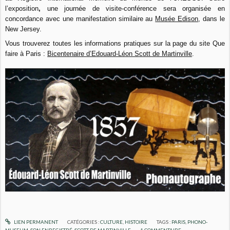
l’exposition
,
une journée de visite-conférence sera organisée en
concordance avec une manifestation similaire au
Musée Edison
, dans le
New Jersey.
Vous trouverez toutes les informations pratiques sur la page du site Que
faire à Paris :
Bicentenaire d’Edouard-Léon Scott de Martinville
.
LIEN PERMANENT
CATÉGORIES :
CULTURE
,
HISTOIRE
TAGS :
PARIS
,
PHONO-
MUSEUM
,
SON ENREGISTRÉ
,
SCOTT DE MARTINVILLE
1
COMMENTAIRE