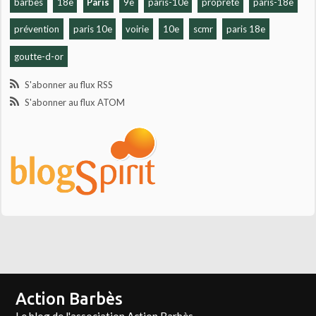
barbès
18e
Paris
9e
paris-10e
propreté
paris-18e
prévention
paris 10e
voirie
10e
scmr
paris 18e
goutte-d-or
S'abonner au flux RSS
S'abonner au flux ATOM
Action Barbès