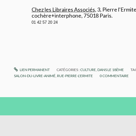
Chez les Libraires Associés,
3, Pierre l'Ermit
cochère+interphone, 75018 Paris.
01 42 57 20 24
LIEN PERMANENT
CATÉGORIES :
CULTURE
,
DANS LE 18ÈME
TA
SALON-DU-LIVRE-ANIMÉ
,
RUE-PIERRE-L'ERMITE
0
COMMENTAIRE