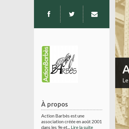
A
Le
À propos
Action Barbès est une
association créée en août 2001
dans les 9e et...
Lire la suite