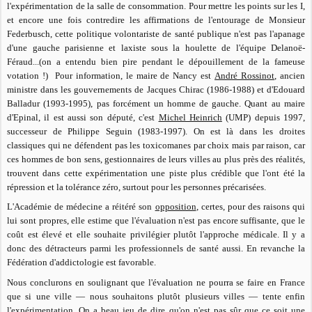
l'expérimentation de la salle de consommation. Pour mettre les points sur les I,
et encore une fois contredire les affirmations de l'entourage de Monsieur
Federbusch, cette politique volontariste de santé publique n'est pas l'apanage
d'une gauche parisienne et laxiste sous la houlette de l'équipe Delanoë-
Féraud...(on a entendu bien pire pendant le dépouillement de la fameuse
votation !) Pour information, le maire de Nancy est
André Rossinot
, ancien
ministre dans les gouvernements de Jacques Chirac (1986-1988) et d'Edouard
Balladur (1993-1995), pas forcément un homme de gauche. Quant au maire
d'Epinal, il est aussi son député, c'est
Michel Heinrich
(UMP) depuis 1997,
successeur de Philippe Seguin (1983-1997). On est là dans les droites
classiques qui ne défendent pas les toxicomanes par choix mais par raison, car
ces hommes de bon sens, gestionnaires de leurs villes au plus près des réalités,
trouvent dans cette expérimentation une piste plus crédible que l'ont été la
répression et la tolérance zéro, surtout pour les personnes précarisées.
L'Académie de médecine a réitéré son
opposition
, certes, pour des raisons qui
lui sont propres, elle estime que l'évaluation n'est pas encore suffisante, que le
coût est élevé et elle souhaite privilégier plutôt l'approche médicale. Il y a
donc des détracteurs parmi les professionnels de santé aussi. En revanche la
Fédération d'addictologie est favorable.
Nous conclurons en soulignant que l'évaluation ne pourra se faire en France
que si une ville — nous souhaitons plutôt plusieurs villes — tente enfin
l'expérimentation. On a beau jeu de dire qu'on n'est pas sûr que ce soit une