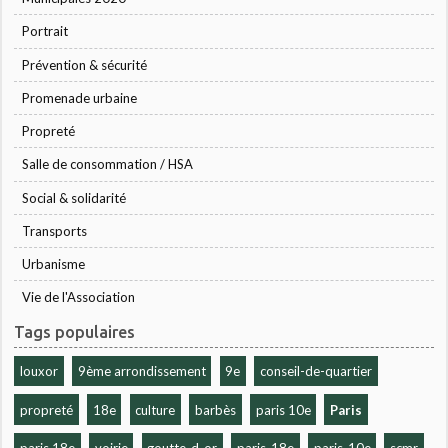
Portrait
Prévention & sécurité
Promenade urbaine
Propreté
Salle de consommation / HSA
Social & solidarité
Transports
Urbanisme
Vie de l'Association
Tags populaires
louxor
9ème arrondissement
9e
conseil-de-quartier
propreté
18e
culture
barbès
paris 10e
Paris