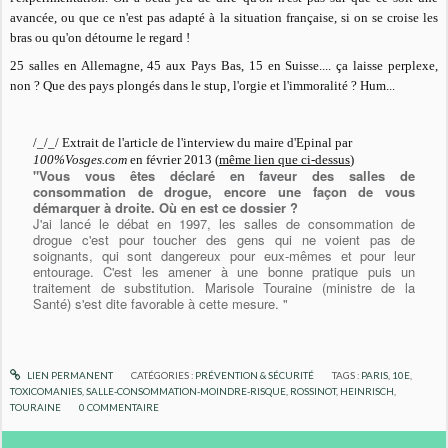
avancée, ou que ce n'est pas adapté à la situation française, si on se croise les
bras ou qu'on détourne le regard !
25 salles en Allemagne, 45 aux Pays Bas, 15 en Suisse.... ça laisse perplexe,
non ? Que des pays plongés dans le stup, l'orgie et l'immoralité ? Hum...
/_/_/ Extrait de l'article de l'interview du maire d'Epinal par
100%Vosges.com
en février 2013 (
même lien que ci-dessus
)
"Vous vous êtes déclaré en faveur des salles de
consommation de drogue, encore une façon de vous
démarquer à droite. Où en est ce dossier ?
J'ai lancé le débat en 1997, les salles de consommation de
drogue c'est pour toucher des gens qui ne voient pas de
soignants, qui sont dangereux pour eux-mêmes et pour leur
entourage. C'est les amener à une bonne pratique puis un
traitement de substitution. Marisole Touraine (ministre de la
Santé) s'est dite favorable à cette mesure. "
LIEN PERMANENT
CATÉGORIES :
PRÉVENTION & SÉCURITÉ
TAGS :
PARIS
,
10E
,
TOXICOMANIES
,
SALLE-CONSOMMATION-MOINDRE-RISQUE
,
ROSSINOT
,
HEINRISCH
,
TOURAINE
0
COMMENTAIRE