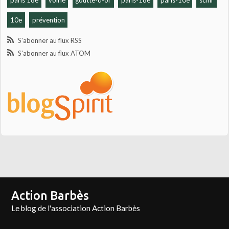
paris 18e
voirie
goutte-d-or
paris-18e
paris-10e
scmr
10e
prévention
S'abonner au flux RSS
S'abonner au flux ATOM
Action Barbès
Le blog de l'association Action Barbès